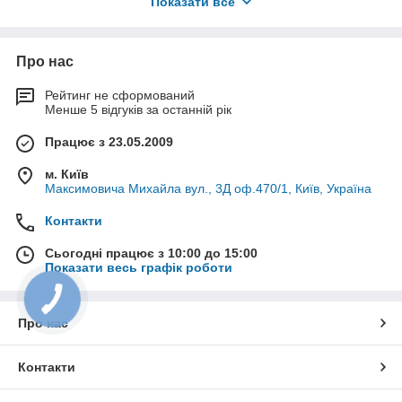
Показати все
розібратися у характеристиках профілів і цінах.
Про нас
Рейтинг не сформований
Менше 5 відгуків за останній рік
Працює з 23.05.2009
м. Київ
Максимовича Михайла вул., 3Д оф.470/1, Київ, Україна
Для прорахунку і замовлення
пластикових вікон потрібно звернути
Контакти
увагу на декілька критеріїв:
Сьогодні працює з 10:00 до 15:00
Показати весь графік роботи
Виробник.
Тут
потрібно врахувати
свій бюджет,
Про нас
оскільки більш
доступними будуть
українські профілі
Контакти
WDS та OpenTeck.
З-поміж