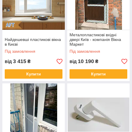
Металопластикові вхідні
Найдешевші пластикові вікна
двері Київ - компанія Вікна
в Києві
Маркет
Під замовлення
Під замовлення
3 415
10 190
від
₴
від
₴
Купити
Купити