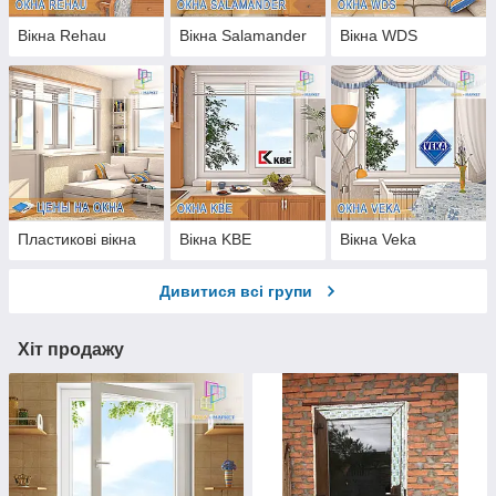
Вікна Rehau
Вікна Salamander
Вікна WDS
Пластикові вікна
Вікна KBE
Вікна Veka
Дивитися всі групи
Хіт продажу