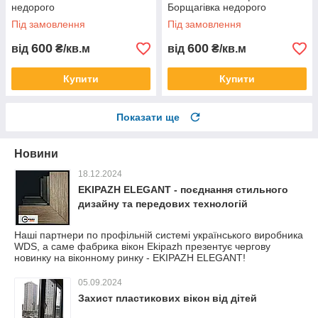
недорого
Борщагівка недорого
Під замовлення
Під замовлення
600
600
від
₴/кв.м
від
₴/кв.м
Купити
Купити
Показати ще
Новини
18.12.2024
EKIPAZH ELEGANT - поєднання стильного
дизайну та передових технологій
Наші партнери по профільній системі українського виробника
WDS, а саме фабрика вікон Ekipazh презентує чергову
новинку на віконному ринку - EKIPAZH ELEGANT!
05.09.2024
Захист пластикових вікон від дітей