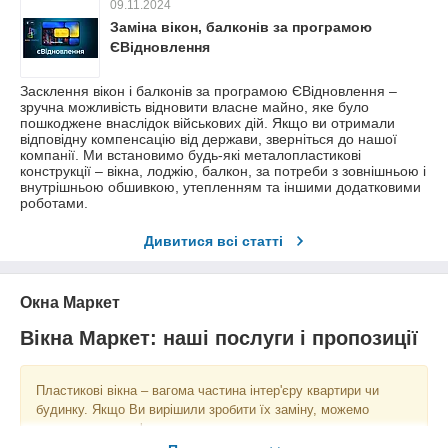
09.11.2024
Заміна вікон, балконів за програмою
ЄВідновлення
Засклення вікон і балконів за програмою ЄВідновлення –
зручна можливість відновити власне майно, яке було
пошкоджене внаслідок військових дій. Якщо ви отримали
відповідну компенсацію від держави, зверніться до нашої
компанії. Ми встановимо будь-які металопластикові
конструкції – вікна, лоджію, балкон, за потреби з зовнішньою і
внутрішньою обшивкою, утепленням та іншими додатковими
роботами.
Дивитися всі статті
Окна Маркет
Вікна Маркет: наші послуги і пропозиції
Пластикові вікна – вагома частина інтер'єру квартири чи
будинку. Якщо Ви вирішили зробити їх заміну, можемо
запропонувати оформити замовлення з нашою установкою.
Щоб легше було визначитися, наші спеціалісти допоможуть