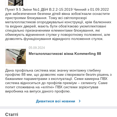
Пункт 9.5 Зміни No1 ДБН В.2.2-15:2019 Чинний з 01.09.2022
для забезпечення безпеки дітей вікна зобов’язали оснастити
пристроями блокування. Тому всі світлопрозорі
металопластикові огороджувальні конструкції, крім балконних
та вхідних дверей, мають бути обов’язково укомплектовані
спеціально призначеними елементами блокування, які
обмежують відчинення стулки у поворотному положенні, але
дозволять функціонування відкидного положення стулок.
05.09.2024
Металопластикові вікна Kommerling 88
Дана профільна система має значну монтажну глибину
профілю 88 мм, що дозволяє нам створювати безліч рішень з
бажаними параметрами з експлуатації. Семи камерна ПВХ
система відноситься до профілів преміум – сегменту. Саме
попит споживача на «елітні» ПВХ системи зорієнтував
виробника на випуск даного профілю.
Дивитися всі новини
Статті