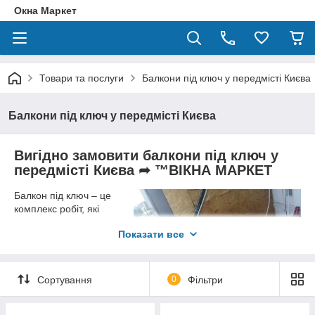
Окна Маркет
Товари та послуги
Балкони під ключ у передмісті Києва
Балкони під ключ у передмісті Києва
Вигідно замовити балкони під ключ у
передмісті Києва ➦ ™ВІКНА МАРКЕТ
Балкон під ключ – це
комплекс робіт, які
виконують майстри нашої
Показати все
компаніі, для
комфортного
облаштування площі
балкону всередині, окрім
Сортування
0
Фільтри
самого
засклення
металопластиковими