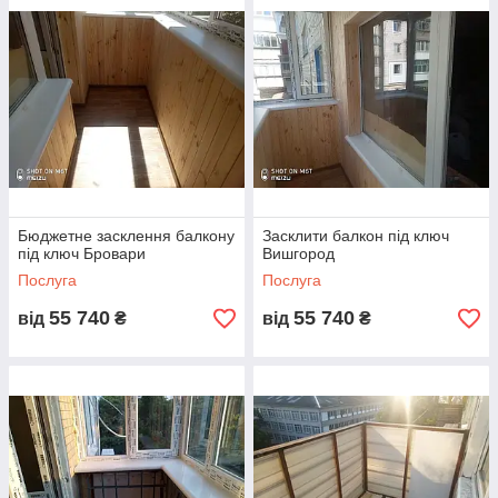
конструкціями балконів
.
Інколи, виконуються
роботи по заскленню
самого балкону і просто
зовнішня обшивка перил.
Бюджетне засклення балкону
Засклити балкон під ключ
під ключ Бровари
Вишгород
Послуга
Послуга
55 740
55 740
від
₴
від
₴
Ми виконуємо такі
роботи по
внутрішньому
облаштуванню
балконів під ключ:
утеплення стін,
полу та підлоги