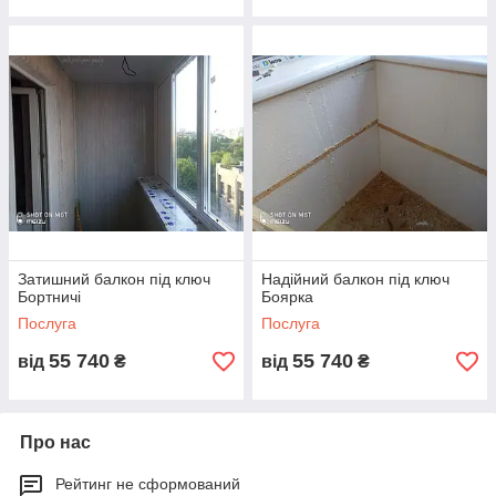
їх доставку на вашу адресу.
Виконуємо ваше замовлення ми протягом 12-14
робочих днів, від заміру, підписання договору і
внесення вами авансу.
Засклення і облаштування вашого замовлення може
тривати від 1 до 3-х днів, в залежності від обсягу
обраних вами робіт.
Якщо плануєте, облаштувати ваш балкон,
звертайтесь!
Ми гарантуємо якісну роботу за доступними цінами.
З радістю внесемо затишок і тепло до Вашої оселі.
Затишний балкон під ключ
Надійний балкон під ключ
Бортничі
Боярка
Послуга
Послуга
55 740
55 740
від
₴
від
₴
Про нас
+380 (98) 777-31-49
Рейтинг не сформований