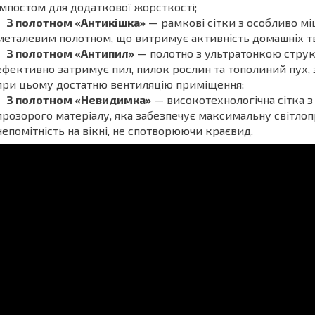
імпостом для додаткової жорсткості;
З полотном «Антикішка»
— рамкові сітки з особливо м
металевим полотном, що витримує активність домашніх т
З полотном «Антипил»
— полотно з ультратонкою стру
ефективно затримує пил, пилок рослин та тополиний пух,
при цьому достатню вентиляцію приміщення;
З полотном «Невидимка»
— високотехнологічна сітка 
прозорого матеріалу, яка забезпечує максимальну світлоп
непомітність на вікні, не спотворюючи краєвид.