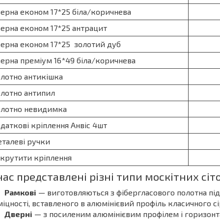
ерна економ 17*25 біла/коричнева
ерна економ 17*25 антрацит
ерна економ 17*25 золотий дуб
ерна преміум 16*49 біла/коричнева
лотно антикішка
лотно антипил
лотно невидимка
даткові кріплення Анвіс 4шт
еталеві ручки
крутити кріплення
нас представлені різні типи москітних сіто
Рамкові
— виготовляються з фібергласового полотна пі
міцності, вставленого в алюмінієвий профіль класичного с
Дверні
— з посиленим алюмінієвим профілем і горизон