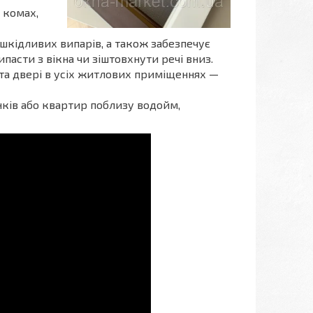
 комах,
а шкідливих випарів, а також забезпечує
асти з вікна чи зіштовхнути речі вниз.
 та двері в усіх житлових приміщеннях —
нків або квартир поблизу водойм,