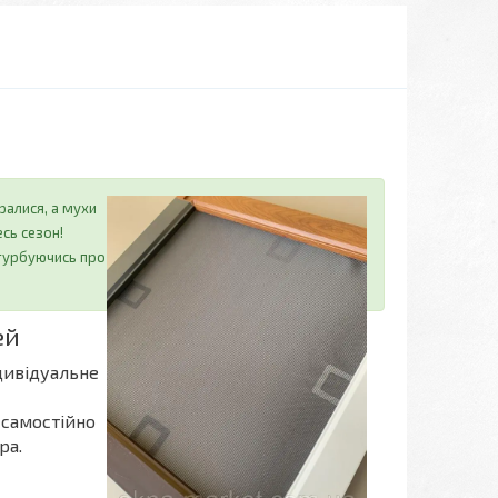
ралися, а мухи
есь сезон!
 турбуючись про
ей
ндивідуальне
 самостійно
ра.