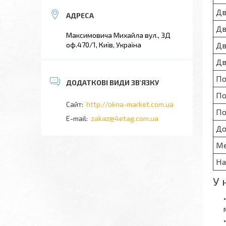
Дв
Дв
Максимовича Михайла вул., 3Д
Дв
оф.470/1, Київ, Україна
Дв
По
По
http://okna-market.com.ua
По
zakaz@4etag.com.ua
До
М
На
У 