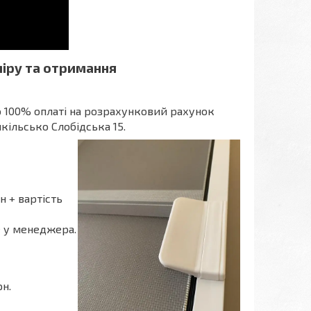
аміру та отримання
о 100% оплаті на розрахунковий рахунок
икільсько Слобідська 15.
 + вартість
е у менеджера.
рн.