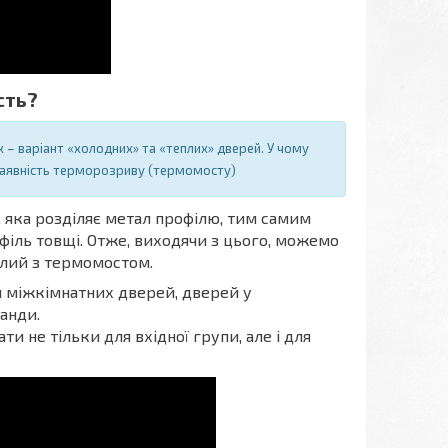
сть?
х – варіант «холодних» та «теплих» дверей. У чому
рі наявність терморозриву (термомосту)
, яка розділяє метал профілю, тим самим
філь товщі. Отже, виходячи з цього, можемо
еплий з термомостом.
я міжкімнатних дверей, дверей у
ранди.
ти не тільки для вхідної групи, але і для