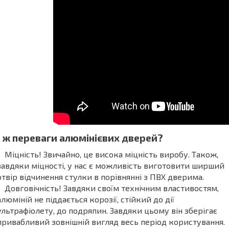
і ж переваги алюмінієвих дверей?
Міцність! Звичайно, це висока міцність виробу. Також,
завдяки міцності, у нас є можливість виготовити ширший
отвір відчинення стулки в порівнянні з ПВХ дверима.
Довговічність! Завдяки своїм технічним властивостям,
алюміній не піддається корозії, стійкий до дії
ультрафіолету, до подряпин. Завдяки цьому він зберігає
привабливий зовнішній вигляд весь період користування.