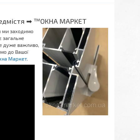
ередмістя ➡ ™ОКНА МАРКЕТ
ли ми заходимо
є загальне
Це дуже важливо,
мо до Вашої
ікна Маркет
.