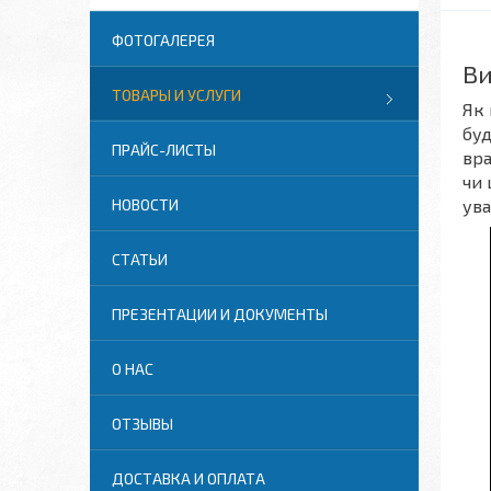
ФОТОГАЛЕРЕЯ
Ви
ТОВАРЫ И УСЛУГИ
Як 
буд
ПРАЙС-ЛИСТЫ
вра
чи 
ува
НОВОСТИ
СТАТЬИ
ПРЕЗЕНТАЦИИ И ДОКУМЕНТЫ
О НАС
ОТЗЫВЫ
ДОСТАВКА И ОПЛАТА