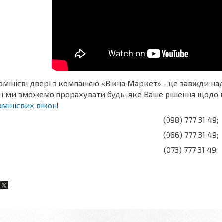
мінієві двері з компанією «Вікна Маркет» - це завжди над
 і ми зможемо прорахувати будь-яке Ваше рішення щодо 
мінієвих вікон
!
(098) 777 31 49;
(066) 777 31 49;
(073) 777 31 49;