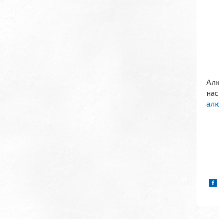
Алю
нас
алю