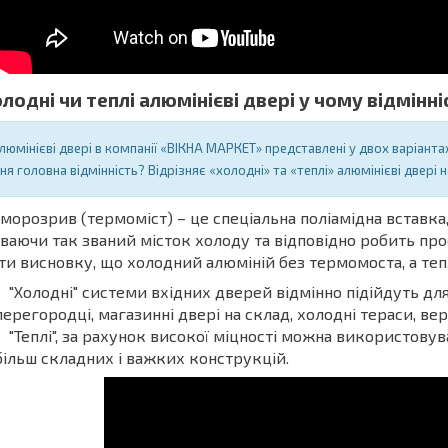
лодні чи теплі алюмінієві двері у чому відмінні
люмінієві двері в компанії «ВІКНА МАРКЕТ» представлені у двох варіанта
хня головна відмінність? Відрізняє «холодні» та «теплі» алюмінієві две
морозрив (термоміст) – це спеціальна поліамідна вставка
ваючи так званий місток холоду та відповідно робить про
ти висновку, що холодний алюміній без термомоста, а т
"Холодні" системи вхідних дверей відмінно підійдуть дл
перегородці, магазинні двері на склад, холодні тераси, ве
"Теплі", за рахунок високої міцності можна використовува
більш складних і важких конструкцій.