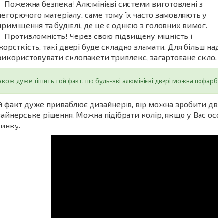
Пожежна безпека! Алюмінієві системи виготовлені з
негорючого матеріалу, саме тому їх часто замовляють у
приміщення та будівлі, де це є однією з головних вимог.
Протизломність! Через свою підвищену міцність і
жорсткість, такі двері буде складно зламати. Для більш н
використовувати склопакети триплекс, загартоване скло.
акож дуже тішить той факт, що будь-які алюмінієві двері можна пофарбу
 факт дуже приваблює дизайнерів, вір можна зробити две
айнерське рішення. Можна підібрати колір, якщо у Вас ос
инку.