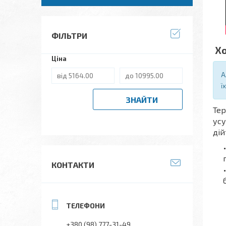
ФІЛЬТРИ
Хо
Ціна
А
ї
ЗНАЙТИ
Тер
усу
дій
КОНТАКТИ
+380 (98) 777-31-49