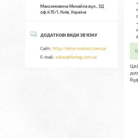
Максимовича Михайла вул., 3Д
оф.470/1, Київ, Україна
http://okna-market.com.ua
Т
zakaz@4etag.com.ua
Цей
диз
буд