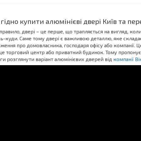
гідно купити алюмінієві двері Київ та п
правило, двері – це перше, що трапляється на вигляд, ко
ь-куди. Саме тому двері є важливою деталлю, яке склада
ження про домовласника, господаря офісу або компанії. 
це торговий центр або приватний будинок. Тому пропонує
ги розглянути варіант алюмінієвих дверей від
компанії В