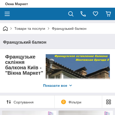
Окна Маркет
Товари та послуги
Французький балкон
Французький балкон
Французьке
скління
балкона Київ -
"Вікна Маркет"
Якщо балкон перестав
Показати все
приносити
задоволення. Балкон, з
якого потрібно
звіситися наполовину,
Сортування
0
Фільтри
щоб щось побачити
внизу вас більше не