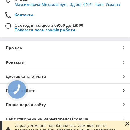
Максимовича Михайла вул., 3Д оф.470/1, Київ, Україна
Контакти
Сьогодні працює з 09:00 до 18:00
Показати весь графік роботи
А що в перевагах,
Про нас
крім вражаючого
виду скляної стіни
від підлоги до стелі?
Контакти
Є переваги, вони такі:
Доставка та оплата
Огляд буде
радувати око і
Графік роботи
душу: він
максимальний.
Повна версія сайту
Прийом світла в
отворах теж максимальний.
Сайт створено на маркетплейсі
Prom.ua
Площа шляхом винесення скляних стінок за контур
підлоги балкона можна збільшити.
Зараз у компанії неробочий час. Замовлення та