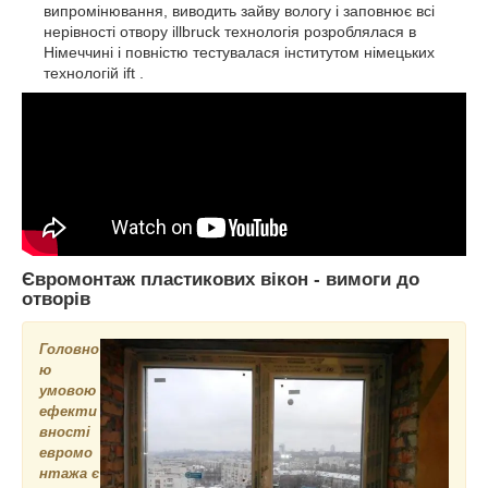
випромінювання, виводить зайву вологу і заповнює всі
нерівності отвору illbruck технологія розроблялася в
Німеччині і повністю тестувалася інститутом німецьких
технологій ift .
Євромонтаж пластикових вікон - вимоги до
отворів
Головно
ю
умовою
ефекти
вності
евромо
нтажа є