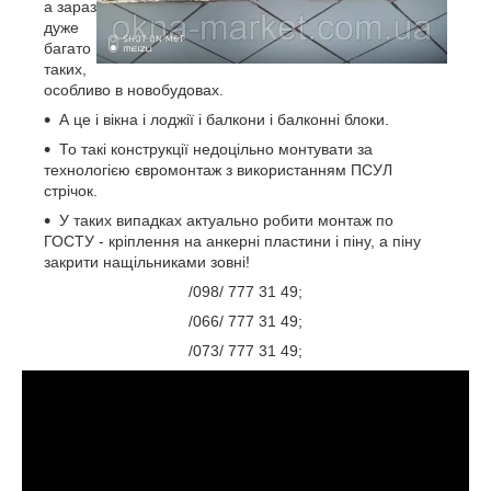
а зараз
дуже
багато
таких,
особливо в новобудовах.
А це і вікна і лоджії і балкони і балконні блоки.
То такі конструкції недоцільно монтувати за
технологією євромонтаж з використанням ПСУЛ
стрічок.
У таких випадках актуально робити монтаж по
ГОСТУ - кріплення на анкерні пластини і піну, а піну
закрити нащільниками зовні!
/098/ 777 31 49;
/066/ 777 31 49;
/073/ 777 31 49;