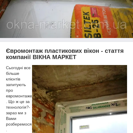
Євромонтаж пластикових вікон - стаття
компанії ВІКНА МАРКЕТ
Сьогодні все
більше
клієнтів
запитують
про
евромонтаже
. Що ж це за
технологія?-
зараз ми з
Вами
розберемося
.