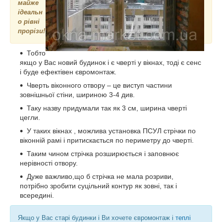
майже
ідеальн
о рівні
прорізи!
Тобто
якщо у Вас новий будинок і є чверті у вікнах, тоді є сенс
і буде ефектівен євромонтаж.
Чверть віконного отвору – це виступ частини
зовнішньої стіни, шириною 3-4 див.
Таку назву придумали так як 3 см, ширина чверті
цегли.
У таких вікнах , можлива установка ПСУЛ стрічки по
віконній рамі і притискається по периметру до чверті.
Таким чином стрічка розширюється і заповнює
нерівності отвору.
Дуже важливо,що б стрічка не мала розриви,
потрібно зробити суцільний контур як зовні, так і
всередині.
Якщо у Вас старі будинки і Ви хочете євромонтаж і
теплі