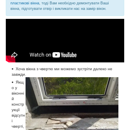
пластикові вікна
, тоді Вам необхідно демонтувати Ваші
вікна, підготувати отвір і викликати нас на замір вікон.
Хоча вікна з чвертю ми можемо зустріти далеко не
завжди.
Якщ
о у
віконні
й
констр
укції
відсутн
і
чверті,