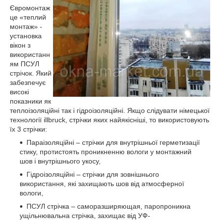
Євромонтаж
це «теплий
монтаж» -
установка
вікон з
використанн
ям ПСУЛ
стрічок. Який
забезпечує
високі
показники як
теплоізоляційні так і гідроізоляційні. Якщо слідувати німецької
технології illbruck, стрічки яких найякісніші, то використовують
їх 3 стрічки:
Параізоляційні – стрічки для внутрішньої герметизації
стику, протистоять проникненню вологи у монтажний
шов і внутрішнього укосу,
Гідроізоляційні – стрічки для зовнішнього
використання, які захищають шов від атмосферної
вологи,
ПСУЛ стрічка – саморазширяющая, паропроникна
ущільнювальна стрічка, захищає від УФ-