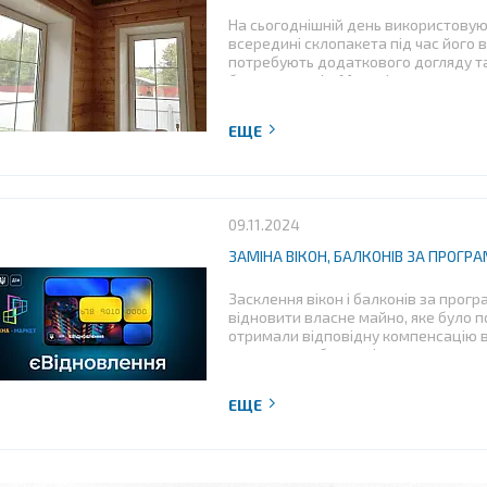
На сьогоднішній день використовую
всередині склопакета під час його в
потребують додаткового догляду та
багатьох років. Матеріал не вигора
форму через перепади температур.
09.11.2024
ЗАМІНА ВІКОН, БАЛКОНІВ ЗА ПРОГ
Засклення вікон і балконів за прог
відновити власне майно, яке було п
отримали відповідну компенсацію ві
встановимо будь-які металопластиков
потреби з зовнішньою і внутрішнь
роботами.