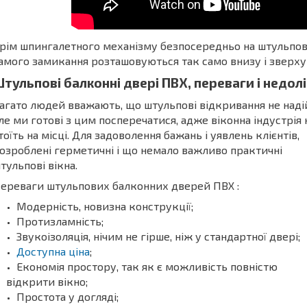
рім шпингалетного механізму безпосередньо на штульпові
амого замикання розташовуються так само внизу і зверху
тульпові балконні двері ПВХ, переваги і недол
агато людей вважають, що штульпові відкривання не наді
ле ми готові з цим посперечатися, адже віконна індустрія 
тоїть на місці. Для задоволення бажань і уявлень клієнтів,
озроблені герметичні і що немало важливо практичні
тульпові вікна.
ереваги штульпових балконних дверей ПВХ :
Модерність, новизна конструкції;
Протизламність;
Звукоізоляція, нічим не гірше, ніж у стандартної двері;
Доступна ціна
;
Економія простору, так як є можливість повністю
відкрити вікно;
Простота у догляді;