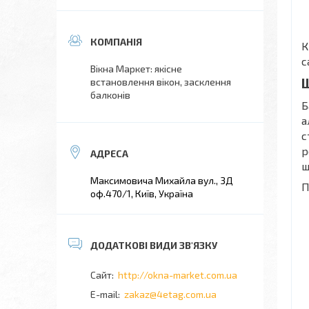
К
с
Вікна Маркет: якісне
Ш
встановлення вікон, засклення
балконів
Б
а
с
р
ш
Максимовича Михайла вул., 3Д
П
оф.470/1, Київ, Україна
http://okna-market.com.ua
zakaz@4etag.com.ua