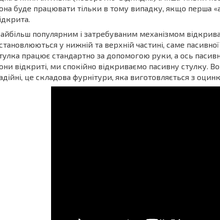
она буде працювати тільки в тому випадку, якщо перша «
ідкрита.
айбільш популярним і затребуваним механізмом відкриван
становлюються у нижній та верхній частині, саме пасивної
тулка працює стандартно за допомогою руки, а ось пасив
они відкриті, ми спокійно відкриваємо пасивну стулку. В
адійні, це складова фурнітури, яка виготовляється з оцинко