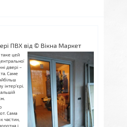
ері ПВХ від © Вікна Маркет
 таке цей
центральної
ні двері –
та. Саме
айбільш
 інтер'єрі.
дальшій
іж.
о
от. Сама
х частин,
воротна і