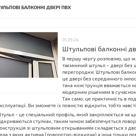
УЛЬПОВІ БАЛКОННІ ДВЕРІ ПВХ
05.09.24
Штульпові балконні дв
В першу чергу розповімо, що ж
таємничий штульп – двері без 
перегородки. Штульпові балкон
це двері без серединного імпос
така конструкція вважається н
модерним рішенням в сучасному
Так само, це практичність в по
ксплуатації. Ви зможете їх повністю відкрити, тобто навст
тульп - це спеціальний профіль, який закріплюється на щ
ідкриваються стулках, таким чином забезпечується повор
онструкція зі штульповим открываниям складається з дво
дна з яких активна (поворотно-відкидна) а інша тільки по