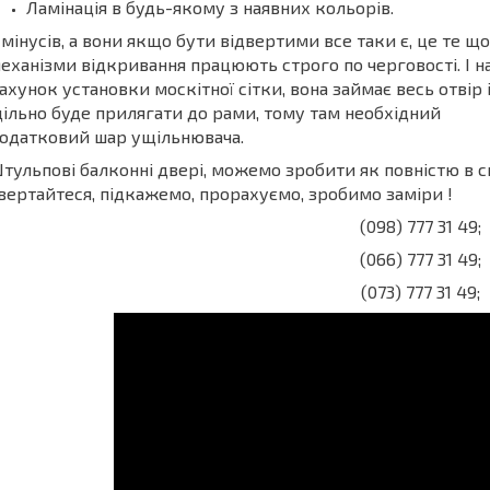
Ламінація в будь-якому з наявних кольорів.
 мінусів, а вони якщо бути відвертими все таки є, це те що
еханізми відкривання працюють строго по черговості. І н
ахунок установки москітної сітки, вона займає весь отвір 
ільно буде прилягати до рами, тому там необхідний
одатковий шар ущільнювача.
тульпові балконні двері, можемо зробити як повністю в скл
вертайтеся, підкажемо, прорахуємо, зробимо заміри !
(098) 777 31 49;
(066) 777 31 49;
(073) 777 31 49;