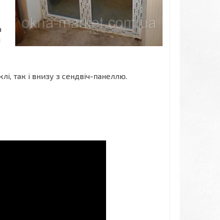
а
і
і, так і внизу з сендвіч-панеллю.