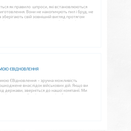
ться як правило шпроси, які встановлюються
иготовлення. Вони не накопичують пил і бруд, не
 зберігають свій зовнішній вигляд протягом
є під впливом сонячних променів і не змінює
РАМОЮ ЄВІДНОВЛЕННЯ
рамою ЄВідновлення – зручна можливість
ошкоджене внаслідок військових дій. Якщо ви
д держави, зверніться до нашої компанії. Ми
і конструкції – вікна, лоджію, балкон, за
ою обшивкою, утепленням та іншими додатковими