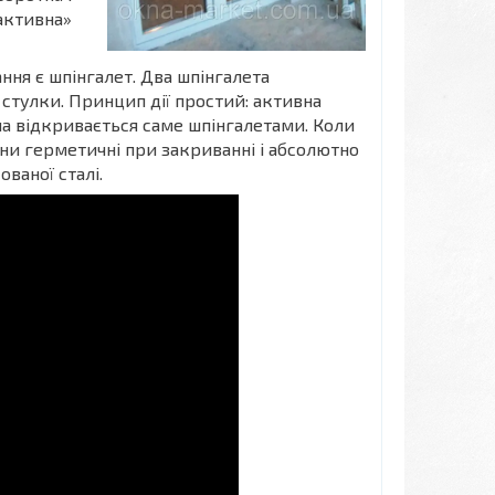
активна»
ня є шпінгалет. Два шпінгалета
 стулки. Принцип дії простий: активна
на відкривається саме шпінгалетами. Коли
они герметичні при закриванні і абсолютно
ваної сталі.