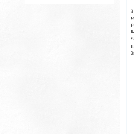
З
м
р
щ
д
Ш
З