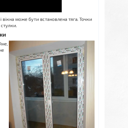
 вікна може бути встановлена тяга. Точки
 стулки.
іки
йне,
не