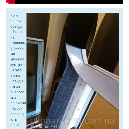
Крім
плівок
бренду
Illbruck
на
віконном
у ринку
ми
можемо
зустріти
багато
інших
брендів,
які за
аналого
м з
плівками
Illbruck
пропону
ють
свою