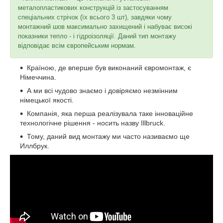
металопластикових конструкцій із застосуванням
спеціальних стрічок (їх всього 3 шт), завдяки чому
монтажний шов максимально захищений і набуває високі
показники тепло - і гідроізоляції. Даний тип монтажу
відповідає всім європейським нормам.
Країною, де вперше був виконаний євромонтаж, є
Німеччина.
А ми всі чудово знаємо і довіряємо незмінним
німецької якості.
Компанія, яка перша реалізувала таке інноваційне
технологічне рішення - носить назву Illbruck.
Тому, даний вид монтажу ми часто називаємо ще
Иллбрук.