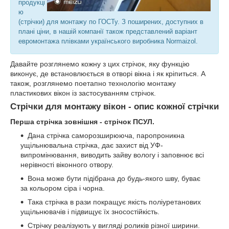
продукці
ю
(стрічки) для монтажу по ГОСТу. З поширених, доступних в
плані ціни, в нашій компанії також представлений варіант
евромонтажа плівками українського виробника Normaizol.
Давайте розглянемо кожну з цих стрічок, яку функцію
виконує, де встановлюється в отворі вікна і як кріпиться. А
також, розглянемо поетапно технологію монтажу
пластикових вікон із застосуванням стрічок.
Стрічки для монтажу вікон - опис кожної стрічки
Перша стрічка зовнішня - стрічок ПСУЛ.
Дана стрічка саморозширююча, паропроникна
ущільнювальна стрічка, дає захист від УФ-
випромінювання, виводить зайву вологу і заповнює всі
нерівності віконного отвору.
Вона може бути підібрана до будь-якого шву, буває
за кольором сіра і чорна.
Така стрічка в рази покращує якість поліуретанових
ущільнювачів і підвищує їх зносостійкість.
Стрічку реалізують у вигляді роликів різної ширини.