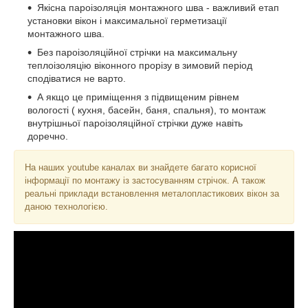
Якісна пароізоляція монтажного шва - важливий етап
установки вікон і максимальної герметизації
монтажного шва.
Без пароізоляційної стрічки на максимальну
теплоізоляцію віконного прорізу в зимовий період
сподіватися не варто.
А якщо це приміщення з підвищеним рівнем
вологості ( кухня, басейн, баня, спальня), то монтаж
внутрішньої пароізоляційної стрічки дуже навіть
доречно.
На наших youtube каналах ви знайдете багато корисної
інформації по монтажу із застосуванням стрічок. А також
реальні приклади встановлення металопластикових вікон за
даною технологією.