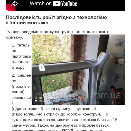
Послідовність робіт згідно з технологією
«Теплий монтаж».
Тут же наведемо коротку інструкцію по етапах такого
монтажу.
Ретель
на
підготовка
віконного
отвору;
Кріплен
ня
(проклею
вання)
зовнішньо
ї
(гідроізолюючої) в зоні відливу і внутрішньої
(пароізоляційної) стрічок до коробки конструкції. У
кутах рами важливо залишити запас стрічок близько 15
сантиметрів. Також на даному етапі проклеюється
саморозширююча стрічка ПСУЛ, завдання якої -