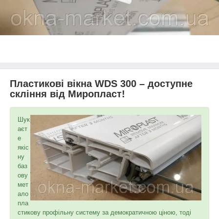
Пластикові вікна WDS 300 – доступне
скління від Миропласт!
Шук
аєт
е
якіс
ну
баз
ову
мет
ало
пла
стикову профільну систему за демократичною ціною, тоді