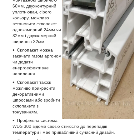
монтажною шириною
60мм, двухконтурний
уплотнювач, сірого
кольору, можливо
встановити склопакет
однокамерний 24мм чи
32мм і двухкамерний
шириною 32мм.
Склопакет можна
закачати газом аргоном
чи додати
енергоефективне
напилення.
Склопакет також
можливо прикрасити
декоративними
шпросами або зробити
склопакети з
тонуванням.
Профільна система
WDS 300 відома своєю стійкістю до перепадів
температури і має привабливий сучасний дизайн.