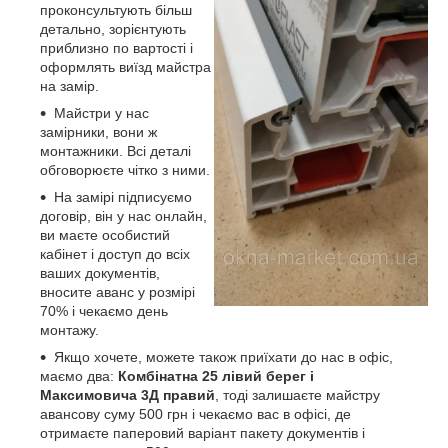
проконсультують більш
детально, зорієнтують
приблизно по вартості і
оформлять виїзд майстра
на замір.
Майстри у нас
замірники, вони ж
монтажники. Всі деталі
обговорюєте чітко з ними.
На замірі підписуємо
договір, він у нас онлайн,
ви маєте особистий
кабінет і доступ до всіх
ваших документів,
вносите аванс у розмірі
70% і чекаємо день
монтажу.
Якщо хочете, можете також приїхати до нас в офіс,
маємо два:
Комбінатна 25 лівий берег і
Максимовича 3Д правий
, тоді залишаєте майстру
авансову суму 500 грн і чекаємо вас в офісі, де
отримаєте паперовий варіант пакету документів і