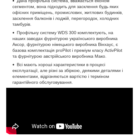
Дана профільна система, вважається економ
сегментом, вона підходить для засклення будь яких
офісних приміщень, промислових, житлових будинків,
засклення балконів і лоджій, перегородок, холодних
тамбурів.
Профільну систему WDS 300 комплектують, на
наших заводах фурнітурою українського виробника
Аксор, фурнітурою німецького виробника Вінхаус, є
базова комплектація proPilot і преміум класу ActivPilot
та фурнітурою австрійського виробника Мако.
Всі мають хороші характеристики в процесі
експлуатації, але різні за збіркою, деякими деталями і
елементами, відрізняються вартістю і терміном
гарантійного обслуговування.