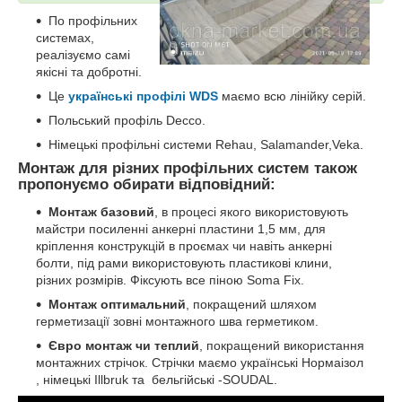
По профільних
системах,
реалізуємо самі
якісні та добротні.
Це
українські профілі WDS
маємо всю лінійку серій.
Польський профіль Decco.
Німецькі профільні системи Rehau, Salamander,Veka.
Монтаж для різних профільних систем також
пропонуємо обирати відповідний:
Монтаж базовий
, в процесі якого використовують
майстри посиленні анкерні пластини 1,5 мм, для
кріплення конструкцій в проємах чи навіть анкерні
болти, під рами використовують пластикові клини,
різних розмірів. Фіксують все піною Soma Fix.
Монтаж оптимальний
, покращений шляхом
герметизації зовні монтажного шва герметиком.
Євро монтаж чи теплий
, покращений використання
монтажних стрічок. Стрічки маємо українські Нормаізол
, німецькі Illbruk та бельгійські -SOUDAL.