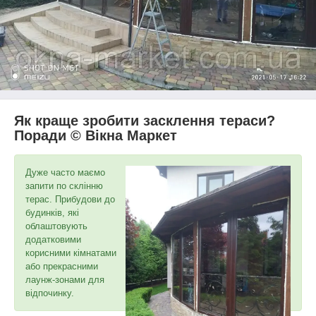
Як краще зробити засклення тераси?
Поради © Вікна Маркет
Дуже часто маємо
запити по склінню
терас. Прибудови до
будинків, які
облаштовують
додатковими
корисними кімнатами
або прекрасними
лаунж-зонами для
відпочинку.