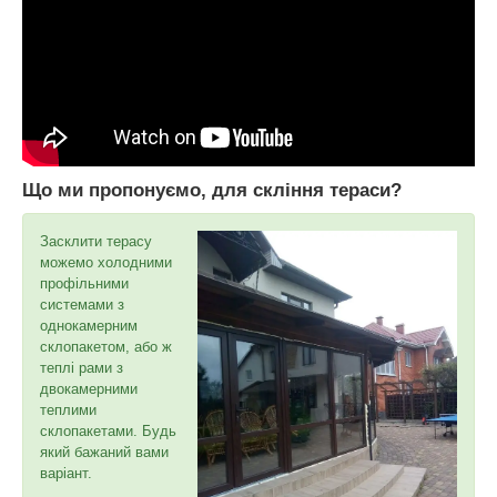
Що ми пропонуємо, для скління тераси?
Засклити терасу
можемо холодними
профільними
системами з
однокамерним
склопакетом, або ж
теплі рами з
двокамерними
теплими
склопакетами. Будь
який бажаний вами
варіант.