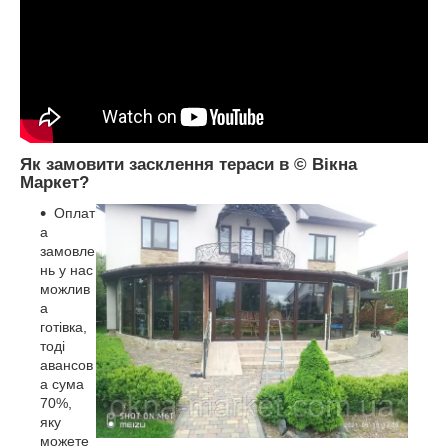
Як замовити засклення тераси в © Вікна
Маркет?
Оплат
а
замовле
нь у нас
можлив
а
готівка,
тоді
авансов
а сума
70%,
яку
можете