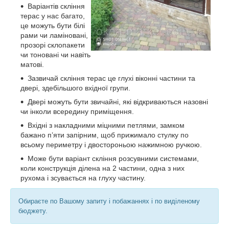
Варіантів скління
терас у нас багато,
це можуть бути білі
рами чи ламіновані,
прозорі склопакети
чи тоновані чи навіть
матові.
Зазвичай скління терас це глухі віконні частини та
двері, здебільшого вхідної групи.
Двері можуть бути звичайні, які відкриваються назовні
чи інколи всередину приміщення.
Вхідні з накладними міцними петлями, замком
бажано п’яти запірним, щоб прижимало стулку по
всьому периметру і двостороньою нажимною ручкою.
Може бути варіант скління розсувними системами,
коли конструкція ділена на 2 частини, одна з них
рухома і зсувається на глуху частину.
Обираєте по Вашому запиту і побажаннях і по виділеному
бюджету.