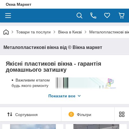
Окна Маркет
Товари та послуги
Вікна в Києві
Металопластикові вік
Металопластикові вікна від © Вікна маркет
Якісні пластикові вікна - гарантія
домашнього затишку
Важливим етапом
будь якого ремонту
Вашого дому є саме
Показати все
встановлення вікон.
Сучасні
металопластикові
Сортування
0
Фільтри
конструкції зберігають
максимально тепло в
холодну морозну зиму,