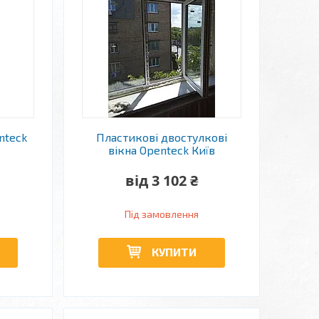
nteck
Пластикові двостулкові
вікна Openteck Київ
від 3 102 ₴
Під замовлення
КУПИТИ