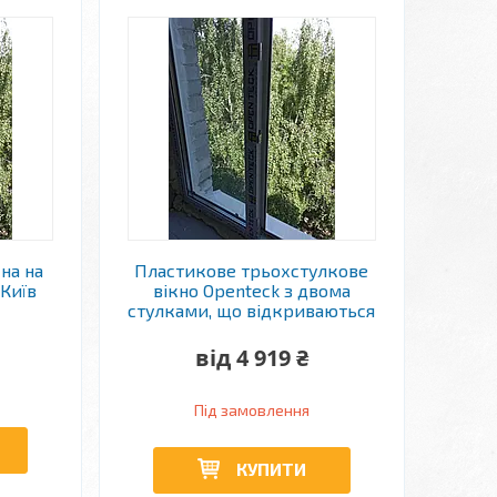
на на
Пластикове трьохстулкове
 Київ
вікно Openteck з двома
стулками, що відкриваються
від 4 919 ₴
Під замовлення
КУПИТИ