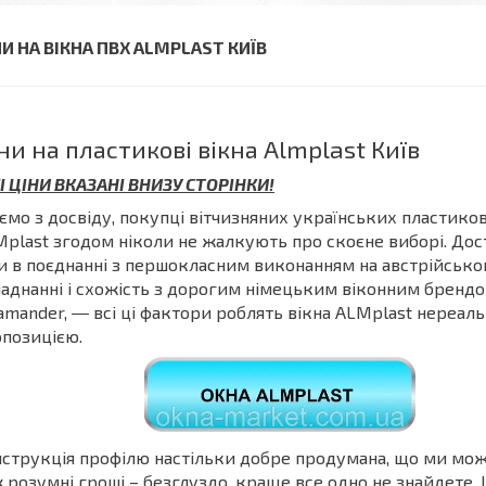
НИ НА ВІКНА ПВХ ALMPLAST КИЇВ
ни на пластикові вікна Almplast Київ
І ЦІНИ ВКАЗАНІ ВНИЗУ СТОРІНКИ!
ємо з досвіду, покупці вітчизняних українських пластико
plast згодом ніколи не жалкують про скоєне виборі. Дос
и в поєднанні з першокласним виконанням на австрійськ
аднанні і схожість з дорогим німецьким віконним бренд
amander, ― всі ці фактори роблять вікна ALMplast нереал
позицією.
струкція профілю настільки добре продумана, що ми мо
ж розумні гроші – безглуздо, краще все одно не знайдете