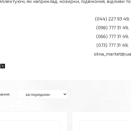
плектуючі, як наприклад, козирки, підвіконня, відливи т
(044) 227 93 49;
(098) 777 31 49;
(066) 777 31 49;
(073) 777 31 49;
okna_market@i.ua