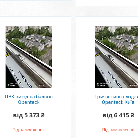
ПВХ вихід на балкон
Тричастинна лодж
Openteck
Openteck Київ
від 5 373 ₴
від 6 415 ₴
Під замовлення
Під замовлення