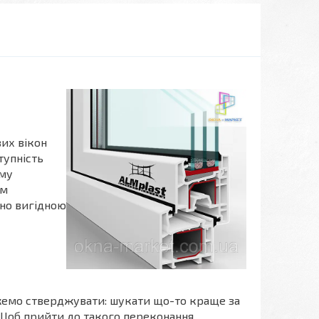
вих вікон
тупність
ому
ом
ьно вигідною
жемо стверджувати: шукати що-то краще за
. Щоб прийти до такого переконання,