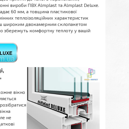
онні вироби ПВХ Almplast та Almplast Deluxe.
адає 60 мм, а товщина пластикової
дмінних теплоізоляційних характеристик
більш широким двокамерним склопакетом
но збережуть комфортну теплоту у вашій
і,
,
кожне вікно
вляється
 розібратися
вікна
ле не
даткові