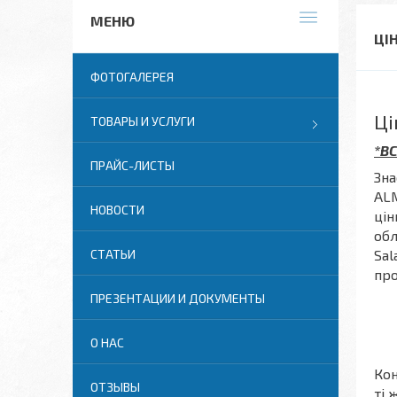
ЦІ
ФОТОГАЛЕРЕЯ
Ці
ТОВАРЫ И УСЛУГИ
*ВС
ПРАЙС-ЛИСТЫ
Зна
ALM
НОВОСТИ
цін
обл
Sal
СТАТЬИ
про
ПРЕЗЕНТАЦИИ И ДОКУМЕНТЫ
О НАС
Кон
ОТЗЫВЫ
ті 