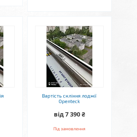
ія
Вартість скління лоджії
Openteck
від 7 390 ₴
Під замовлення