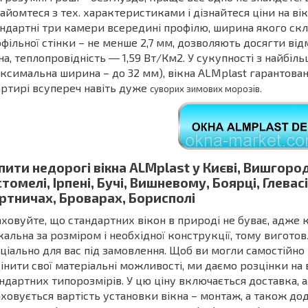
айомтеся з тех. характеристиками і дізнайтеся ціни на вік
ндартні три камери всередині профілю, ширина якого скл
фільної стінки – не менше 2,7 мм, дозволяють досягти ві
на, теплопровідність ― 1,59 Вт/Км2. У сукупності з най
ксимальна ширина – до 32 мм), вікна ALMplast гарантова
ртирі всупереч навіть дуже
суворих зимових морозів.
пити недорогі вікна ALMplast у Києві, Вишгород
стомелі, Ірпені, Бучі, Вишневому, Боярці, Глевасі
ртничах, Броварах, Борисполі
ховуйте, що стандартних вікон в природі не буває, адже 
кальна за розміром і необхідної конструкції, тому вигото
ціально для вас під замовлення. Щоб ви могли самостійно
цінити свої матеріальні можливості, ми даємо розцінки на 
ндартних типорозмірів. У цю ціну включається доставка, а
ховується вартість установки вікна – монтаж, а також до