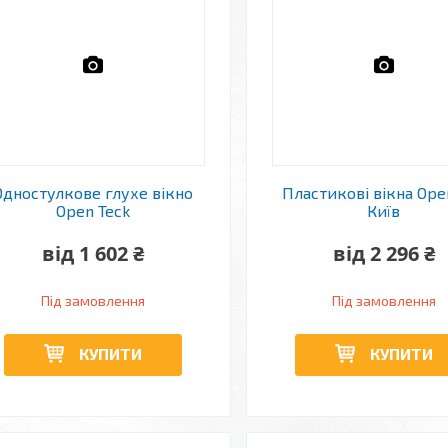
Одностулкове глухе вікно
Пластикові вікна Ope
Open Teck
Київ
від 1 602 ₴
від 2 296 ₴
Під замовлення
Під замовлення
КУПИТИ
КУПИТИ