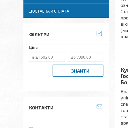
озн
ДОСТАВКА И ОПЛАТА
Ста
про
вік
(ма
ФІЛЬТРИ
ква
Ціна
Ку
ЗНАЙТИ
Го
Бо
Вра
уні
спе
КОНТАКТИ
і о
ста
вра