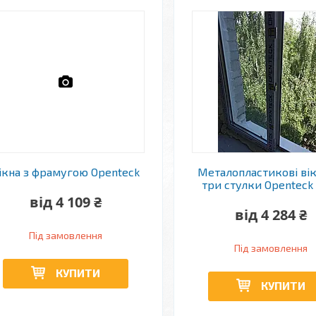
ікна з фрамугою Openteck
Металопластикові вік
три стулки Openteck
від 4 109 ₴
від 4 284 ₴
Під замовлення
Під замовлення
КУПИТИ
КУПИТИ