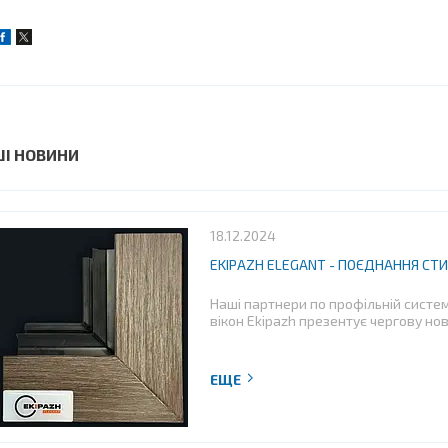
ШІ НОВИНИ
18.12.2024
EKIPAZH ELEGANT - ПОЄДНАННЯ СТ
Наші партнери по профільній систе
вікон Ekipazh презентує чергову но