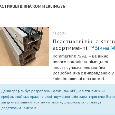
АСТИКОВІ ВІКНА KOMMERLING 76
05.09.24
Пластикові вікна Komm
асортименті
™Вікна М
Kommerling 76 AD – це вікно
нового покоління, німецької
якості, сучасна інноваційна
розробка, яка є виправданою у
співвідношенні ціна якості.
Даний профіль був розроблений фахівцями KBE, це п'ятикамерний
профіль, який має кращі теплові і шумоізоляційні характеристики. Все ц
завдяки збільшеній монтажній глибині, широкому склопакету і
додатковим камерам.