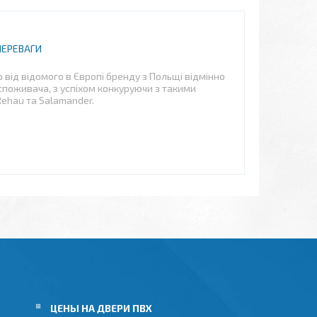
ПЕРЕВАГИ
 від відомого в Європі бренду з Польщі відмінно
споживача, з успіхом конкуруючи з такими
ehau та Salamander.
ЦЕНЫ НА ДВЕРИ ПВХ