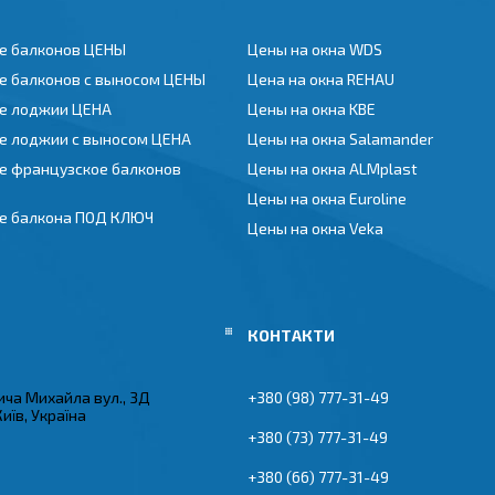
е балконов ЦЕНЫ
Цены на окна WDS
е балконов с выносом ЦЕНЫ
Цена на окна REHAU
е лоджии ЦЕНА
Цены на окна KBE
е лоджии с выносом ЦЕНА
Цены на окна Salamander
е французское балконов
Цены на окна ALMplast
Цены на окна Euroline
е балкона ПОД КЛЮЧ
Цены на окна Veka
ча Михайла вул., 3Д
+380 (98) 777-31-49
Київ, Україна
+380 (73) 777-31-49
+380 (66) 777-31-49