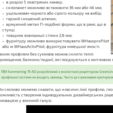
в розрізі 5 повітряних камер;
склопакет можливо встановити 36 мм або 46 мм;
ущільнювач чорного або сірого кольору на вибір;
гарний скошений штапик;
армуючий метал П-подібної форми, що в рамі, що в
стулці;
товщина зовнішньої стінки 2,8 мм;
фурнітуру можливо використовувати WHausproPilot
або ж WHausActivPilot, фурнітура німецької якості.
аким профілем без сумнівів можна склити теплі
риміщення, балкони/лоджії, які поєднуються з житловою п
ПВХ Kommerling 76 AD розроблений з екологічної рецептурою GreenLin
профільної системи не входить свинець. Часто це є важливим критерієм 
и сміливо можемо сказати, що класичні лінії профілю, гео
ожливість створення індивідуальних дизайнерських ріше
нновацією у віконній галузі.