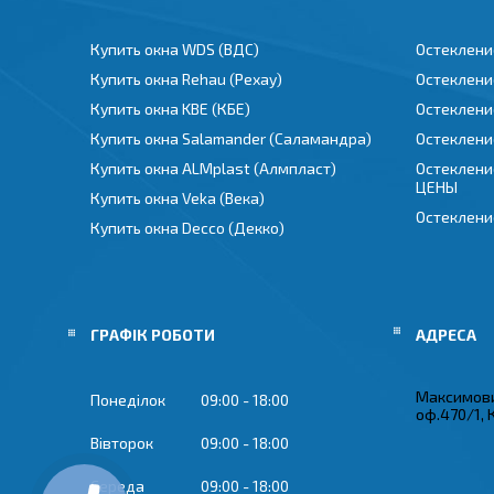
Купить окна WDS (ВДС)
Остеклени
Купить окна Rehau (Рехау)
Остеклени
Купить окна KBE (КБЕ)
Остеклени
Купить окна Salamander (Саламандра)
Остеклени
Купить окна ALMplast (Алмпласт)
Остеклени
ЦЕНЫ
Купить окна Veka (Века)
Остеклени
Купить окна Decco (Декко)
ГРАФІК РОБОТИ
Максимови
Понеділок
09:00
18:00
оф.470/1, 
Вівторок
09:00
18:00
Середа
09:00
18:00