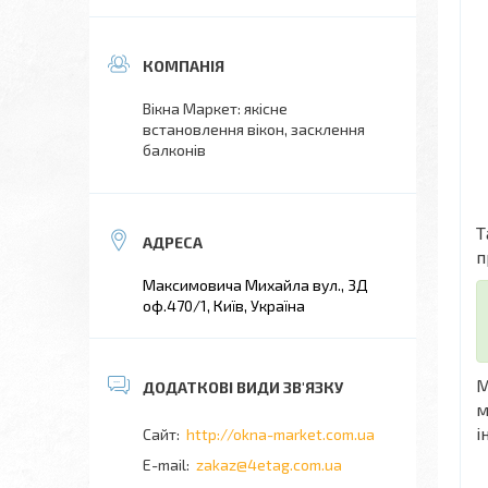
Вікна Маркет: якісне
встановлення вікон, засклення
балконів
Т
п
Максимовича Михайла вул., 3Д
оф.470/1, Київ, Україна
М
м
і
http://okna-market.com.ua
zakaz@4etag.com.ua