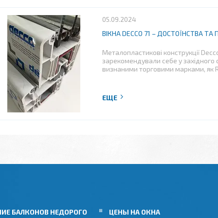
05.09.2024
ВІКНА DECCO 71 – ДОСТОЇНСТВА ТА 
Металопластикові конструкції Decco
зарекомендували себе у західного 
визнаними торговими марками, як R
НИЕ БАЛКОНОВ НЕДОРОГО
ЦЕНЫ НА ОКНА