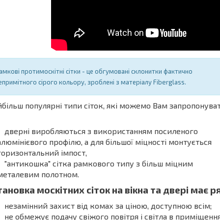
амкові протимоскітні сітки - це обгумовані склонитки фактично
епримітного сірого кольору, зроблені з матеріалу Fiberglass.
більш популярні типи сіток, які можемо Вам запропонува
дверні виробляються з використанням посиленого
алюмінієвого профілю, а для більшої міцності монтується
горизонтальний імпост,
"антикошка" сітка рамкового типу з більш міцним
металевим полотном.
тановка москітних сіток на вікна та двері має р
незамінний захист від комах за ціною, доступною всім;
не обмежує подачу свіжого повітря і світла в приміщення