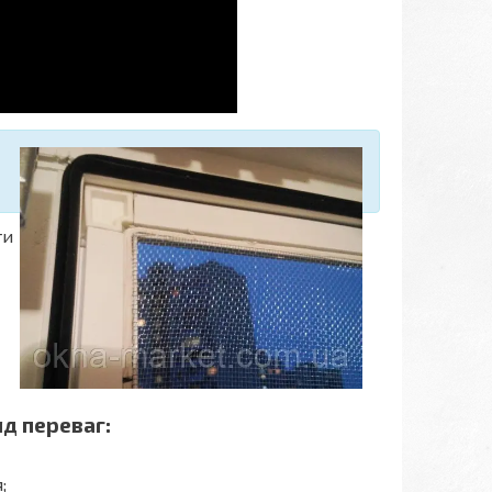
ти
яд переваг:
;