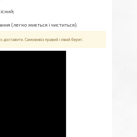
існий;
ння (легко миється і чиститься).
 доставити. Самовивіз правий і лівий берег.