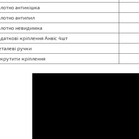
лотно антикішка
лотно антипил
лотно невидимка
даткові кріплення Анвіс 4шт
еталеві ручки
крутити кріплення