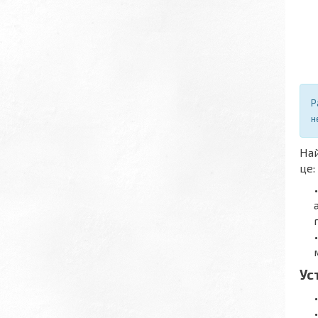
Р
н
Най
це:
Ус