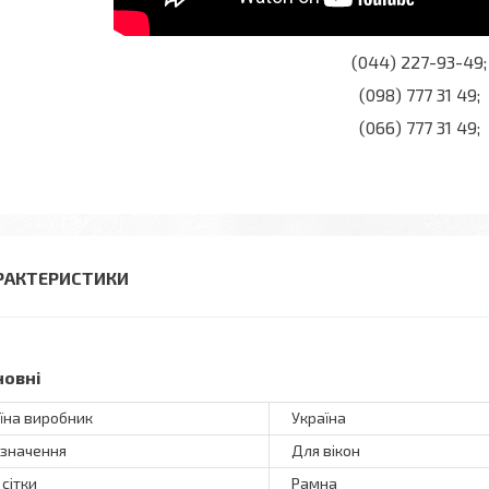
(044) 227-93-49;
(098) 777 31 49;
(066) 777 31 49;
РАКТЕРИСТИКИ
новні
їна виробник
Україна
значення
Для вікон
 сітки
Рамна