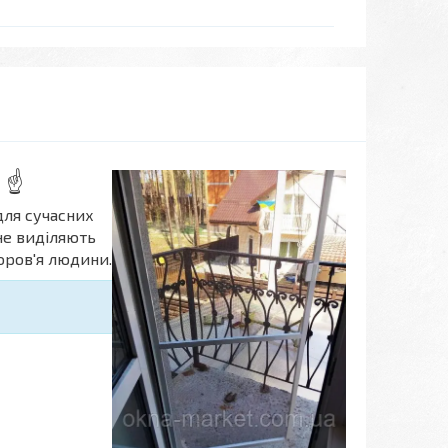
о ☝
для сучасних
не виділяють
оров'я людини.