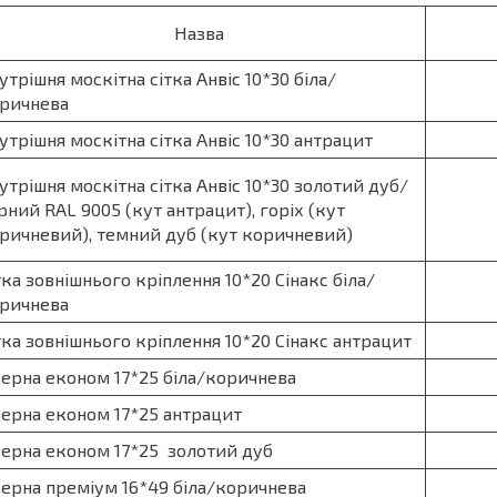
Назва
утрішня москітна сітка Анвіс 10*30 біла/
ричнева
утрішня москітна сітка Анвіс 10*30 антрацит
утрішня москітна сітка Анвіс 10*30 золотий дуб/
рний RAL 9005 (кут антрацит), горіх (кут
ричневий), темний дуб (кут коричневий)
тка зовнішнього кріплення 10*20 Сінакс біла/
ричнева
тка зовнішнього кріплення 10*20 Сінакс антрацит
ерна економ 17*25 біла/коричнева
ерна економ 17*25 антрацит
ерна економ 17*25 золотий дуб
ерна преміум 16*49 біла/коричнева