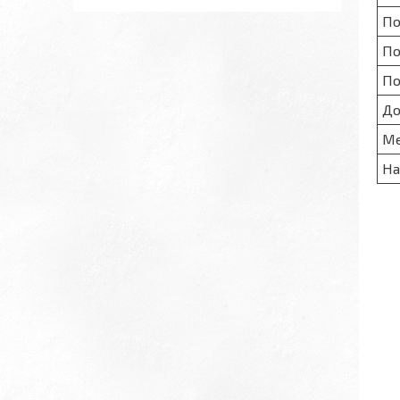
По
По
По
До
М
На