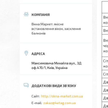
Вн
ко
Вікна Маркет: якісне
встановлення вікон, засклення
Вн
балконів
Вн
чо
ко
Сі
Максимовича Михайла вул., 3Д
ко
оф.470/1, Київ, Україна
Сі
Дв
Дв
http://okna-market.com.ua
Дв
zakaz@4etag.com.ua
Дв