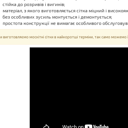
стійка до розривів і вигинів;
матеріал, з якого виготовляється сітка міцний і високояк
без особливих зусиль монтується і демонтується;
простота конструкції не вимагає особливого обслуговува
и виготовляємо москітні сітки в найкоротші терміни, так само можемо їх