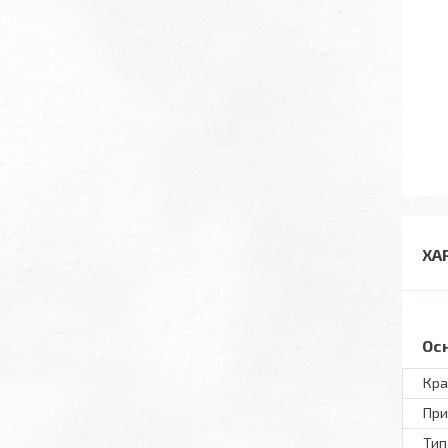
ХА
Ос
Кра
При
Тип