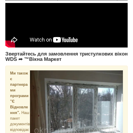
Звертайтесь для замовлення тристулкових вікон
WDS ➦ ™Вікна Маркет
Ми також
є
партнера
ми
програми
"Є
Відновле
ння".
Наш
пакет
документів
відповідає