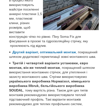
в процесі якого
використовують
майстри посиленні
анкерні пластини 1,5
мм, пластикові
клини, різних
розмірів, щоб
виставити
конструкцію чітко по рівню. Піну Soma Fix для
фіксування в проємі та гідроізоляційну стрічку, яку
проклеюють під відлив.
Другий варіант, оптимальний монтаж
,
покращений
шляхом додаткової герметизації зовні монтажного шва.
Третій і четвертий варіанти установки, євро
монтаж, він же теплий монтаж
, покращений шляхом
використання монтажних стрічок, для утеплення і
захисту монтажного шва. Стрічки використовуємо
українського виробника Нормаізол, німецького
виробника Illbruk, бельгійського виробника
SOUDAL
, тому вартість різна. Також для цих типів
монтажів рекомендуємо використовувати теплий
підставочний профіль. Такі варіанти монтажів
рекомендуємо для теплих профільних систем,