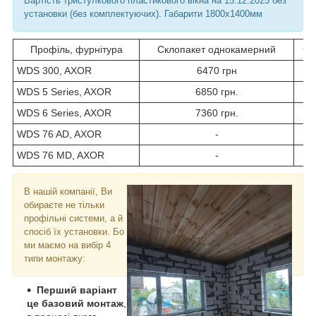
Вартість тристулкового пластикового вікна на 15.12.2025 без
установки (без комплектуючих). Габарити 1800х1400мм
Профіль, фурнітура
Склопакет однокамерний
Ск
WDS 300, AXOR
6470 грн
WDS 5 Series, AXOR
6850 грн.
WDS 6 Series, AXOR
7360 грн.
WDS 76 AD, AXOR
-
WDS 76 MD, AXOR
-
В нашій компанії, Ви
обираєте не тільки
профільні системи, а й
спосіб їх установки. Бо
ми маємо на вибір 4
типи монтажу:
Перший варіант
це базовий монтаж
,