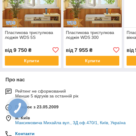
Пластикова тристулкова
Пластикова тристулкова
Плас
лоджія WDS 5S
лоджія WDS 300
вікн
9 750
7 955
від
₴
від
₴
від
Купити
Купити
Про нас
Рейтинг не сформований
Менше 5 відгуків за останній рік
Працює з 23.05.2009
м. Київ
Максимовича Михайла вул., 3Д оф.470/1, Київ, Україна
Контакти