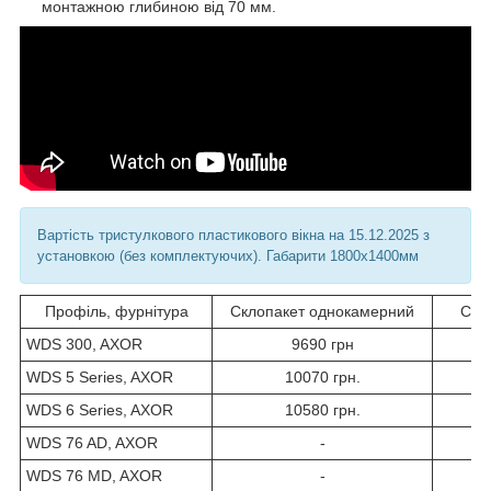
монтажною глибиною від 70 мм.
Вартість тристулкового пластикового вікна на 15.12.2025 з
установкою (без комплектуючих). Габарити 1800х1400мм
Профіль, фурнітура
Склопакет однокамерний
Скл
WDS 300, AXOR
9690 грн
WDS 5 Series, AXOR
10070 грн.
WDS 6 Series, AXOR
10580 грн.
WDS 76 AD, AXOR
-
WDS 76 MD, AXOR
-