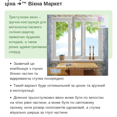
ціна ➜™ Вікна Маркет
Тристулкове вікно –
зручна конструкція для
металопластикового
скління квартир,
приватних будинків,
котеджів, а також
різних адміністративних
споруд.
Зазвичай це
комбінація з глухих
бічних частин та
відкриваюча стулка посередині.
Такий варіант буде оптимальний за ціною та зручний
в експлуатації.
Ділення трьохстулкових вікон може бути по імпостах
на чітко рівні частини, а може бути по світловому
проєму, коли розмір склопакетів однаковий, а стулка
візуально ширша за глухі частини.