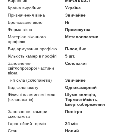
Виробник
МІРОПЛАСТ
Країна виробник
Україна
Призначення вікна
Звичайне
Броньоване вікно
Ні
Форма вікна
Прямокутна
Матеріал віконного
Металопластик
профілю
Вид армування профілю
П-подібне
Кількість камер в профілі
5 шт.
Заповнення
Склопакет
світлопрозорої частини
вікна
Тип скла (склопакетів)
Звичайне
Вид склопакету
Однокамерний
Фізичні властивості скла
Шумоізоляція,
(склопакетів)
Термостійкість,
Енергозбереження
Заповнення камери
Повітря
склопакета
Гарантійний термін
24 міс
Стан
Новий