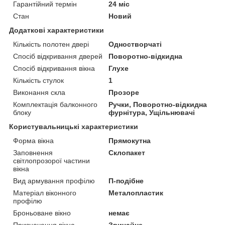
Гарантійний термін
24 міс
Стан
Новий
Додаткові характеристики
Кількість полотен двері
Одностворчаті
Спосіб відкривання дверей
Поворотно-відкидна
Спосіб відкривання вікна
Глухе
Кількість стулок
1
Виконання скла
Прозоре
Комплектація балконного
Ручки, Поворотно-відкидна
блоку
фурнітура, Ущільнювачі
Користувальницькі характеристики
Форма вікна
Прямокутна
Заповнення
Склопакет
світлопрозорої частини
вікна
Вид армування профілю
П-подібне
Матеріал віконного
Металопластик
профілю
Броньоване вікно
немає
Призначення вікна
Звичайне