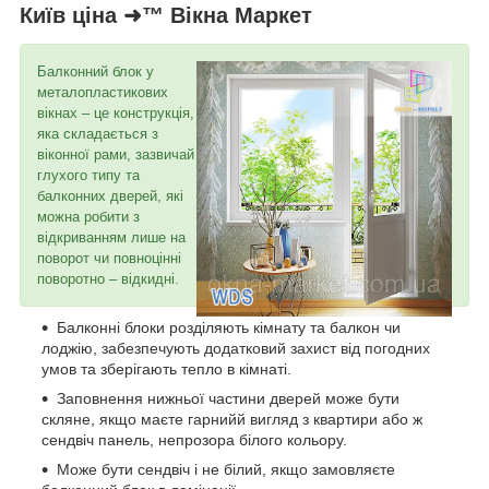
Київ ціна ➜™ Вікна Маркет
Балконний блок у
металопластикових
вікнах – це конструкція,
яка складається з
віконної рами, зазвичай
глухого типу та
балконних дверей, які
можна робити з
відкриванням лише на
поворот чи повноцінні
поворотно – відкидні.
Балконні блоки розділяють кімнату та балкон чи
лоджію, забезпечують додатковий захист від погодних
умов та зберігають тепло в кімнаті.
Заповнення нижньої частини дверей може бути
скляне, якщо маєте гарнийй вигляд з квартири або ж
сендвіч панель, непрозора білого кольору.
Може бути сендвіч і не білий, якщо замовляєте