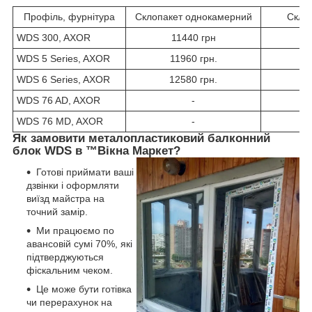
Профіль, фурнітура
Склопакет однокамерний
Скло
WDS 300, AXOR
11440 грн
WDS 5 Series, AXOR
11960 грн.
WDS 6 Series, AXOR
12580 грн.
WDS 76 AD, AXOR
-
WDS 76 MD, AXOR
-
Як замовити металопластиковий балконний
блок WDS в ™Вікна Маркет?
Готові приймати ваші
дзвінки і оформляти
виїзд майстра на
точний замір.
Ми працюємо по
авансовій сумі 70%, які
підтверджуються
фіскальним чеком.
Це може бути готівка
чи перерахунок на