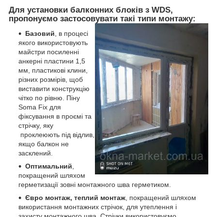
Для установки балконних блоків з WDS,
пропонуємо застосовувати такі типи монтажу:
Базовий
, в процесі
якого використовують
майстри посиленні
анкерні пластини 1,5
мм, пластикові клини,
різних розмірів, щоб
виставити конструкцію
чітко по рівню. Піну
Soma Fix для
фіксування в проємі та
стрічку, яку
проклеюють під відлив,
якщо балкон не
засклений.
Оптимальний
,
покращений шляхом
герметизації зовні монтажного шва герметиком.
Євро монтаж, теплий монтаж
, покращений шляхом
використання монтажних стрічок, для утеплення і
захисту монтажного шва. Стрічки використовуємо