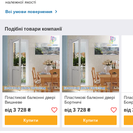
належної якості
Всі умови повернення
Подібні товари компанії
Пластикові балконні двері
Пластикові балконні двері
Плас
Вишневе
Бортничі
Боя
3 728
3 728
від
₴
від
₴
від
Купити
Купити