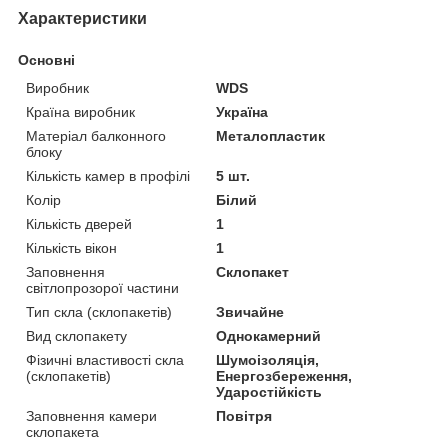
Характеристики
Основні
Виробник
WDS
Країна виробник
Україна
Матеріал балконного
Металопластик
блоку
Кількість камер в профілі
5 шт.
Колір
Білий
Кількість дверей
1
Кількість вікон
1
Заповнення
Склопакет
світлопрозорої частини
Тип скла (склопакетів)
Звичайне
Вид склопакету
Однокамерний
Фізичні властивості скла
Шумоізоляція,
(склопакетів)
Енергозбереження,
Ударостійкість
Заповнення камери
Повітря
склопакета