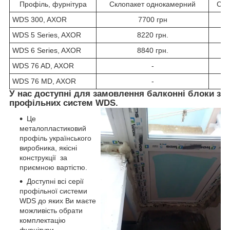
Профіль, фурнітура
Склопакет однокамерний
Скл
WDS 300, AXOR
7700 грн
WDS 5 Series, AXOR
8220 грн.
WDS 6 Series, AXOR
8840 грн.
WDS 76 AD, AXOR
-
WDS 76 MD, AXOR
-
У нас доступні для замовлення балконні блоки з
профільних систем WDS.
Це
металопластиковий
профіль українського
виробника, якісні
конструкції за
приємною вартістю.
Доступні всі серії
профільної системи
WDS до яких Ви маєте
можливість обрати
комплектацію