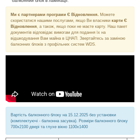
балконний блок в ламінації.
Ми є партнерами програми Є Відновлення.
Можете
скористатися нашими послугами, якщо Ви власники
карти Є
Відновлення
, а також, якщо поки не маєте карту. Наш пакет
документів відповідає вимогам для подання їх на
відшкодування Вам майна в ЦНАП. Звертайтесь за заміною
балконних блоків з профільних систем WDS.
Вартість балконного блоку на 15.12.2025 без установки
(комплектуючі - балконна засувка). Розміри балконного блоку
700х2100 двері та глухе вікно 1100х1400