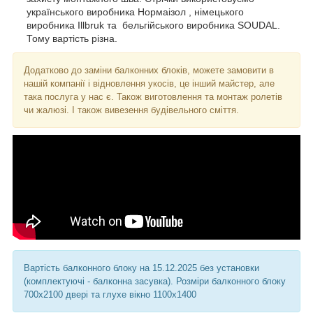
українського виробника Нормаізол , німецького
виробника Illbruk та бельгійського виробника SOUDAL.
Тому вартість різна.
Додатково до заміни балконних блоків, можете замовити в
нашій компанії і відновлення укосів, це інший майстер, але
така послуга у нас є. Також виготовлення та монтаж ролетів
чи жалюзі. І також вивезення будівельного сміття.
Вартість балконного блоку на 15.12.2025 без установки
(комплектуючі - балконна засувка). Розміри балконного блоку
700х2100 двері та глухе вікно 1100х1400