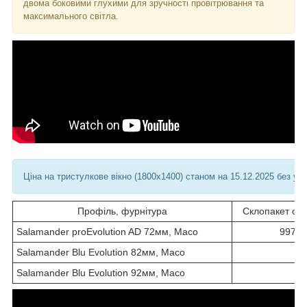
двома боковими глухими для зручності провітрювання та
максимального світла.
Ціна на тристулкове вікно (1800х1400) станом на 15.12.2025 без ус
Профіль, фурнітура
Склопакет од
Salamander proEvolution AD 72мм, Maco
9970 
Salamander Blu Evolution 82мм, Maco
-
Salamander Blu Evolution 92мм, Maco
-