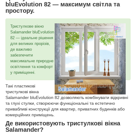
bluEvolution 82 — максимум світла та
простору.
Тристулкове вікно
Salamander bluEvolution
82 — ідеальне рішення
для великих прорізів,
де важливо
забезпечити
максимальне природне
освітлення та комфорт
у приміщенні.
Такі пластикові
тристулкові вікна
Salamander bluEvolution 82 дозволяють комбінувати відкривні
та глухі стулки, створюючи функціональні та естетично
привабливі конструкції для квартир, приватних будинків або
комерційних приміщень.
Де використовують тристулкові вікна
Salamander?