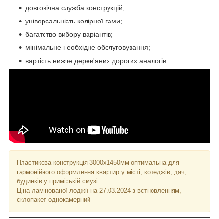
довговічна служба конструкцій;
універсальність колірної гами;
багатство вибору варіантів;
мінімальне необхідне обслуговування;
вартість нижче дерев'яних дорогих аналогів.
Пластикова конструкція 3000х1450мм оптимальна для
гармонійного оформлення квартир у місті, котеджів, дач,
будинків у приміській смузі.
Ціна ламінованої лоджії на 27.03.2024 з встновленням,
склопакет однокамерний