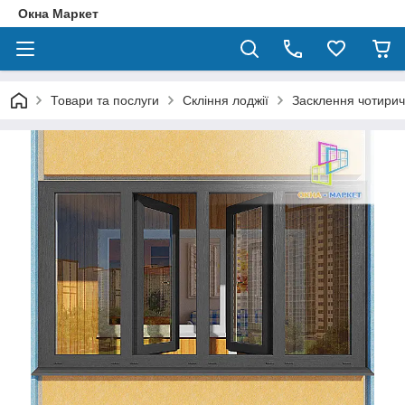
Окна Маркет
Товари та послуги
Скління лоджії
Засклення чотирич