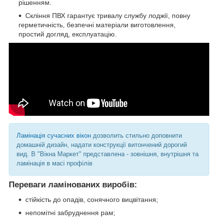
рішенням.
Скління ПВХ гарантує тривалу службу лоджії, повну
герметичність, безпечні матеріали виготовлення,
простий догляд, експлуатацію.
Ламінація сучасних вікон
дозволить стильно доповнити
домашній дизайн, надати конструкції витончений дорогий
вид. В "Вікна Маркет" представлена ​​- зовнішня, внутрішня та
ламінація в масі профілів
Переваги ламінованих виробів:
стійкість до опадів, сонячного вицвітання;
непомітні забруднення рам;