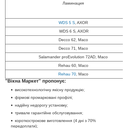
Ламинация
WDS 5 S
, AXOR
WDS 6 S, AXOR
Decco 62, Масо
Decco 71, Масо
Salamander proEvolution 72AD, Масо
Rehau 60, Maco
Rehau 70
, Maco
"Вікна Маркет" пропонує:
високотехнологічну якісну продукцію;
фірмові промарковані профілі;
надійну недорогу установку;
тривале гарантійне обслуговування;
короткострокове виготовлення (4 дні з 70%
передоплати);