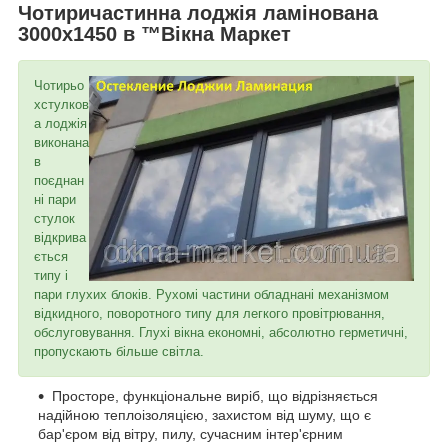
Чотиричастинна лоджія ламінована
3000х1450 в ™Вікна Маркет
Чотирьо
хстулков
а лоджія
виконана
в
поєднан
ні пари
стулок
відкрива
ється
типу і
пари глухих блоків. Рухомі частини обладнані механізмом
відкидного, поворотного типу для легкого провітрювання,
обслуговування. Глухі вікна економні, абсолютно герметичні,
пропускають більше світла.
Просторе, функціональне виріб, що відрізняється
надійною теплоізоляцією, захистом від шуму, що є
бар'єром від вітру, пилу, сучасним інтер'єрним