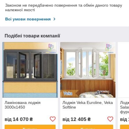
Законом не передбачено повернення та обмін даного товару
належної якості
Всі умови повернення
Подібні товари компанії
Ламінована лоджія
Лоджія Veka Euroline, Veka
Лодж
3000х1450
Softline
Sala
фурн
Марк
14 070
12 405
від
₴
від
₴
від