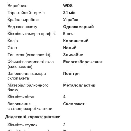
Виробник
WDS
Гарантійний термін
24 міс
Країна виробник
Україна
Вид склопакету
Однокамерний
Кількість камер в профілі
5 шт.
Колір
Коричневий
Стан
Новий
Тип скла (склопакетів)
Звичайне
Фізичні властивості скла
Енергозбереження
(склопакетів)
Заповнення камери
Повітря
склопакета
Матеріал балконного
Металопластик
блоку
Кількість вікон
4
Заповнення
Склопакет
світлопрозорої частини
Додаткові характеристики
Кількість стулок
2