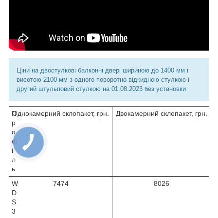
Ціни на двостулкові балконні двері шириною до 1400 мм і
висотою 2100 мм з одного поворотно-відкидною стулкою і
другий штульповий стулкою на 01.08.2023 без установки
П
Однокамерний склопакет, грн.
Двокамерний склопакет, грн.
р
о
ф
і
л
ь
W
7474
8026
D
S
3