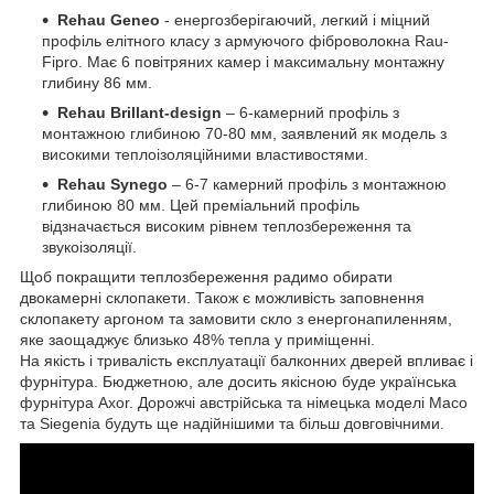
Rehau Geneo
- енергозберігаючий, легкий і міцний
профіль елітного класу з армуючого фіброволокна Rau-
Fipro. Має 6 повітряних камер і максимальну монтажну
глибину 86 мм.
Rehau Brillant-design
– 6-камерний профіль з
монтажною глибиною 70-80 мм, заявлений як модель з
високими теплоізоляційними властивостями.
Rehau Synego
– 6-7 камерний профіль з монтажною
глибиною 80 мм. Цей преміальний профіль
відзначається високим рівнем теплозбереження та
звукоізоляції.
Щоб покращити теплозбереження радимо обирати
двокамерні склопакети. Також є можливість заповнення
склопакету аргоном та замовити скло з енергонапиленням,
яке заощаджує близько 48% тепла у приміщенні.
На якість і тривалість експлуатації балконних дверей впливає і
фурнітура. Бюджетною, але досить якісною буде українська
фурнітура Axor. Дорожчі австрійська та німецька моделі Maco
та Siegenia будуть ще надійнішими та більш довговічними.