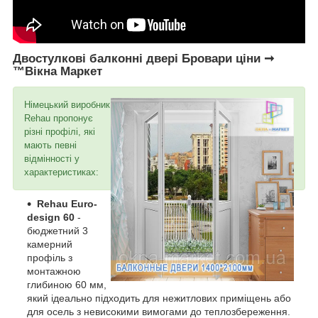
Двостулкові балконні двері Бровари ціни ➞
™Вікна Маркет
Німецький виробник
Rehau пропонує
різні профілі, які
мають певні
відмінності у
характеристиках:
Rehau Euro-
design 60
-
бюджетний 3
камерний
профіль з
монтажною
глибиною 60 мм,
який ідеально підходить для нежитлових приміщень або
для осель з невисокими вимогами до теплозбереження.