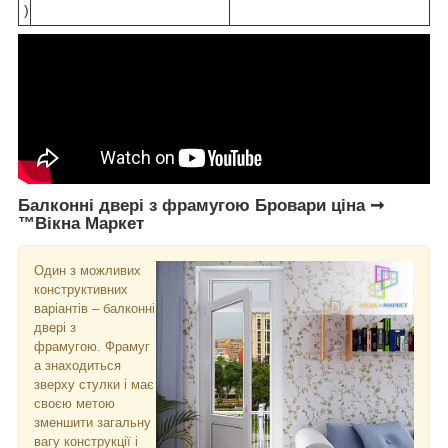
)
Балконні двері з фрамугою Бровари ціна ➞
™Вікна Маркет
Один з можливих
конструктивних
варіантів – балконні
двері з
фрамугою. Фрамуг
а знаходиться
зверху стулки і має
своєю метою
зменшити загальну
вагу конструкції і