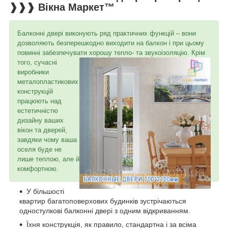
❱❱❱ Вікна Маркет™
Балконні двері виконують ряд практичних функцій – вони
дозволяють безперешкодно виходити на балкон і при цьому
повинні забезпечувати хорошу тепло- та звукоізоляцію.
Крім
того, сучасні
виробники
металопластикових
конструкцій
працюють над
естетичністю
дизайну ваших
вікон та дверей,
завдяки чому ваша
оселя буде не
лише теплою, але й
комфортною.
У більшості
квартир багатоповерхових будинків зустрічаються
одностулкові балконні двері з одним відкриванням.
Їхня конструкція, як правило, стандартна і за всіма