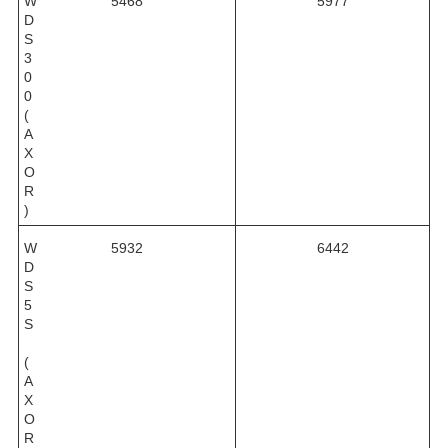
W
5468
5977
D
S
3
0
0
(
A
X
O
R
)
W
5932
6442
D
S
5
S
(
A
X
O
R