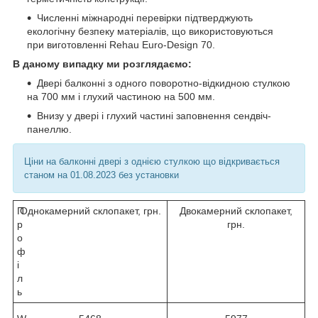
Численні міжнародні перевірки підтверджують
екологічну безпеку матеріалів, що використовуються
при виготовленні Rehau Euro-Design 70.
В даному випадку ми розглядаємо:
Двері балконні з одного поворотно-відкидною стулкою
на 700 мм і глухий частиною на 500 мм.
Внизу у двері і глухий частині заповнення сендвіч-
панеллю.
Ціни на балконні двері з однією стулкою що відкривається
станом на 01.08.2023 без установки
П
Однокамерний склопакет, грн.
Двокамерний склопакет,
р
грн.
о
ф
і
л
ь