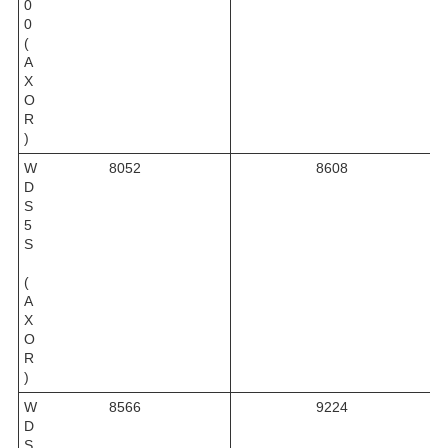
0
0
(
A
X
O
R
)
W
8052
8608
D
S
5
S
(
A
X
O
R
)
W
8566
9224
D
S