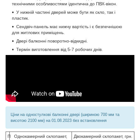
технічними особливостями ідентична до ПВХ-вікон.
У нижній частині дверей може бути як скло, так і
пластик.
Сендвіч-панель має нижчу вартість і є безпечнішою
для житлових приміщень.
Двері балконні поворотно-відкидні.
Термін виготовлення від 5-7 робочих днів.
Ціни на одностулкові балконні двері (шириною 700 мм та
висотою 2100 мм) на 01.08.2023 без встановлення
П
Однокамерний склопакет,
Двокамерний склопакет, грн.