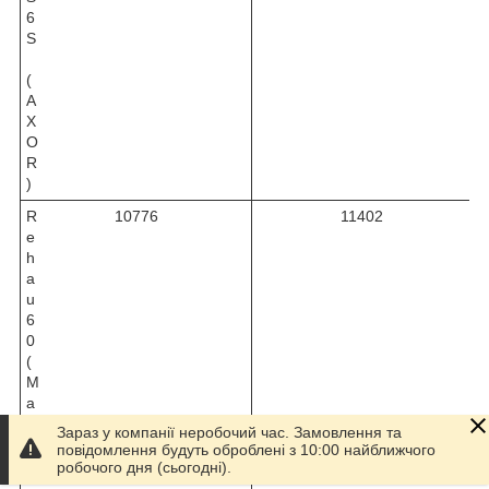
6
S
(
A
X
O
R
)
R
10776
11402
e
h
a
u
6
0
(
M
a
c
Зараз у компанії неробочий час. Замовлення та
o
повідомлення будуть оброблені з 10:00 найближчого
)
робочого дня (сьогодні).