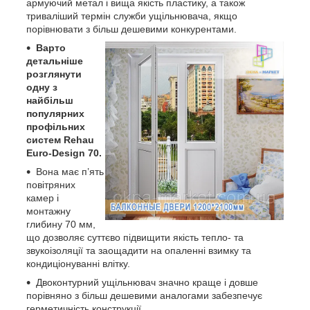
армуючий метал і вища якість пластику, а також
триваліший термін служби ущільнювача, якщо
порівнювати з більш дешевими конкурентами.
Варто
детальніше
розглянути
одну з
найбільш
популярних
профільних
систем Rehau
Euro-Design 70.
Вона має п’ять
повітряних
камер і
монтажну
глибину 70 мм,
що дозволяє суттєво підвищити якість тепло- та
звукоізоляції та заощадити на опаленні взимку та
кондиціонуванні влітку.
Двоконтурний ущільнювач значно краще і довше
порівняно з більш дешевими аналогами забезпечує
герметичність конструкції.