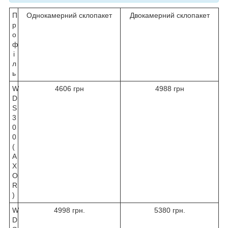
П
Однокамерний склопакет
Двокамерний склопакет
р
о
ф
і
л
ь
W
4606 грн
4988 грн
D
S
3
0
0
(
A
X
O
R
)
W
4998 грн.
5380 грн.
D