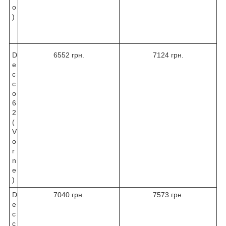
o
)
D
6552 грн.
7124 грн.
e
c
c
o
6
2
(
V
o
r
n
e
)
D
7040 грн.
7573 грн.
e
c
c