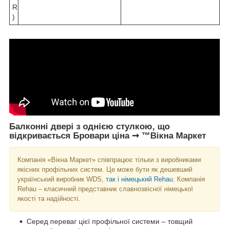
R
)
Балконні двері з однією стулкою, що
відкривається Бровари ціна ➞ ™Вікна Маркет
Компанія «Вікна Маркет» співпрацює тільки з виробниками
якісних профільних систем. Це може бути як дешевший
український виробник WDS,
так і німецький Rehau.
Компанія
Rehau – класичний представник славнозвісної німецької
якості та надійності.
Серед переваг цієї профільної системи – товщий