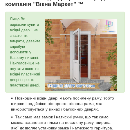
компанія "Вікна Маркет" ™
Якщо Ви
вирішили купити
вхідні двері і не
знаєте, як
вибрати, давайте
спробую
допомогти у
Вашому питанні.
Найголовніше не
плутати поняття
вхідні пластикові
двері і просто
пластикові двері.
Повноцінні вхідні двері мають посилену раму, тобто
ширше і надійніше ніж просто віконна рама, яка
використовується у вікнах і балконних дверях.
Так само має замок і натискні ручку, що так само
можна встановити тільки на посилену раму, ширина
якої дозволяє установку замка і натискного гарнітура.