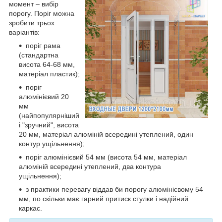
момент – вибір
порогу. Поріг можна
зробити трьох
варіантів:
поріг рама
(стандартна
висота 64-68 мм,
матеріал пластик);
поріг
алюмінієвий 20
мм
(найпопулярніший
і "зручний", висота
20 мм, матеріал алюміній всередині утеплений, один
контур ущільнення);
поріг алюмінієвий 54 мм (висота 54 мм, матеріал
алюміній всередині утеплений, два контура
ущільнення);
з практики перевагу віддав би порогу алюмінієвому 54
мм, по скільки має гарний притиск стулки і надійний
каркас.