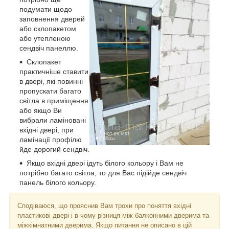
подумати щодо
заповнення дверей
або склопакетом
або утепленою
сендвіч панеллю.
Склопакет
практичніше ставити
в двері, які повинні
пропускати багато
світла в приміщення
або якщо Ви
вибрали ламіновані
вхідні двері, при
ламінації профілю
йде дорогий сендвіч.
Якщо вхідні двері ідуть білого кольору і Вам не
потрібно багато світла, то для Вас підійде сендвіч
панель білого кольору.
Сподіваюся, що прояснив Вам трохи про поняття вхідні
пластикові двері і в чому різниця між балконними дверима та
міжкімнатними дверима. Якщо питання не описано в цій