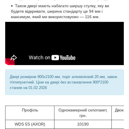
Також двері мають набагато ширшу стулку, яку ви
будете відкривати, ширина стандарту це 94 мм і
максимум, який ми використовуємо ― 116 мм.
Двері розміром 900х2100 мм, поріг алюмінієвий 20 мм, замок
п'ятипунктний. Ціни на двері без встановлення 900*2100
станом на 01.02.2026
Профіль
Однокамерний склопакет,
Двокаме
грн.
WDS 5S (AXOR)
10190