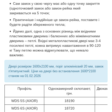
Сам замок у свою чергу має або одну точку закриття
(одноточковий замок або замок-рейка який
закривається на 5 точок;
Практичніше і надійніше це замок-рейка, поставите і
будете радіти збереженого тепла;
Йдемо далі, одна з основних різниць між вхідними
пластиковими дверима і балконних або міжкімнатними
дверима – петлі. Вхідні металопластикові двері має 3-4
посилені петлі, кожна витримує навантаження в 90-120
кг Таку петлю можна відрегулювати, що немало
важливо.
Двері розміром 1600х2100 мм, поріг алюмінієвий 20 мм, замок
п'ятипунктний. Ціни на двері без встановлення 1600*2100
станом на 01.02.2026
Профіль
Однокамерний склопакет,
Двокамер
грн.
WDS 5S (AXOR)
18190
WDS 6S (AXOR)
18720