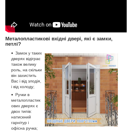
Металопластикові вхідні двері, які є замки,
петлі?
Замок у таких
дверях відіграє
також велику
роль, на скільки
він захистить
Вас і від злодія,
і від холоду;
Ручки в
металопластик
ових дверях є
двох типів:
натискний
гарнітур і
офісна ручка;