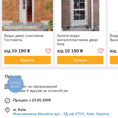
Вхідні двері пластикові
Купити вхідні
Вхід
Гостомель
металопластикові двері
Васи
Київ
10 190
10 190
від
₴
від
₴
від
Купити
Купити
Про нас
КНОПКА
ЗВ'ЯЗКУ
Рейтинг не сформований
Менше 5 відгуків за останній рік
Працює з 23.05.2009
м. Київ
Максимовича Михайла вул., 3Д оф.470/1, Київ, Україна