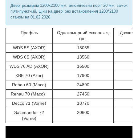
Двері розміром 1200х2100 мм, алюмінієвий поріг 20 мм, замок
п'ятипунктний. Ціни на двері без встановлення 1200*2100
станом на 01.02.2026
Профіль
Однокамерний склопакет,
Двокамер
грн.
WDS 5S (AXOR)
13055
WDS 6S (AXOR)
13560
WDS 76 AD (AXOR)
16500
KBE 70 (Axor)
17900
Rehau 60 (Maco)
24890
Rehau 70 (Maco)
27450
Decco 71 (Vorne)
18770
Salamander 72
20600
(Vorne)