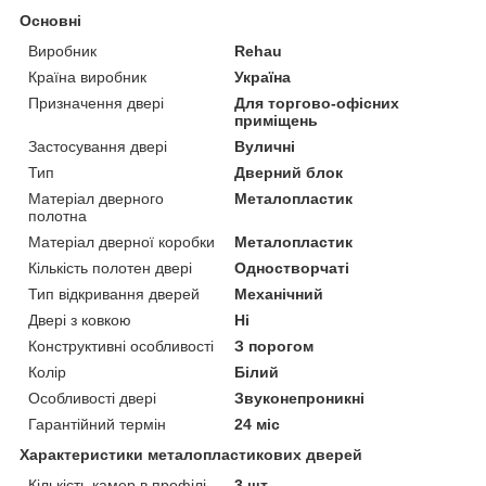
Основні
Виробник
Rehau
Країна виробник
Україна
Призначення двері
Для торгово-офісних
приміщень
Застосування двері
Вуличні
Тип
Дверний блок
Матеріал дверного
Металопластик
полотна
Матеріал дверної коробки
Металопластик
Кількість полотен двері
Одностворчаті
Тип відкривання дверей
Механічний
Двері з ковкою
Ні
Конструктивні особливості
З порогом
Колір
Білий
Особливості двері
Звуконепроникні
Гарантійний термін
24 міс
Характеристики металопластикових дверей
Кількість камер в профілі
3 шт.