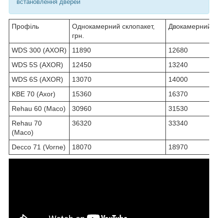
встановлення дверей
Профіль
Однокамерний склопакет,
Двокамерний ск
грн.
WDS 300 (AXOR)
11890
12680
WDS 5S (AXOR)
12450
13240
WDS 6S (AXOR)
13070
14000
KBE 70 (Axor)
15360
16370
Rehau 60 (Maco)
30960
31530
Rehau 70
36320
33340
(Maco)
Decco 71 (Vorne)
18070
18970