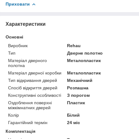
Приховати
Характеристики
Основні
Виробник
Rehau
Тип
Дверне полотно
Матеріал дверного
Металопластик
полотна
Матеріал дверної коробки
Металопластик
Тип відкривання дверей
Механічний
Спосіб відкриття дверей
Розпашна
Конструктивні особливості
З порогом
Оздоблення поверхні
Пластик
міжкімнатних дверей
Колір
Білий
Гарантійний термін
24 міс
Комплектація