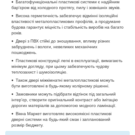
Багатофункціональні пластикові системи є надійним
бар'єром від холодного протягу, пилу і зовнішніх звуків.
Висока герметичність забезпечує відмінні ізоляційні
властивості металопластикових профілів, а продумане
будова гарантує міцність і стабільність виробів на багато
років.
Двері з ПВХ стійкі до зношування, впливу різних
забруднень і вологи, невеликих механічних
пошкоджень.
Пластикові конструкції легкі в експлуатації, вимагають
мінімум догляду, при цьому забезпечують чудову
теплозахист і шумоізоляцію.
Також двері міжкімнатні металопластикові можуть
бути виготовлені в будь-якому колірному рішенні.
Замовники можуть підібрати відтінок під загальний
інтер'єр, створити оригінальний контраст або імітацію
дорогих матеріалів за допомогою модного ламінації.
Вікна Маркет виготовляє високоякісні пластикові
дверні системи на будь-який смак і запланований
розмір бюджету.