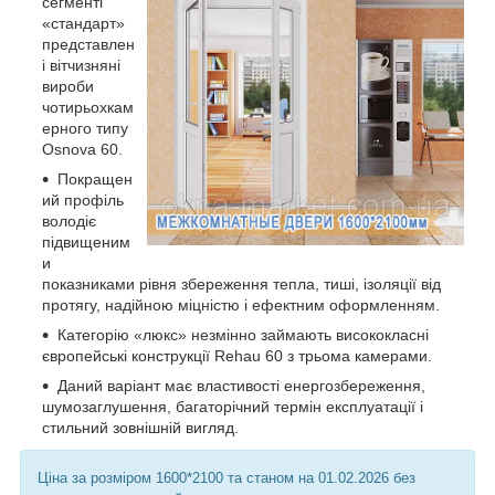
сегменті
«стандарт»
представлен
і вітчизняні
вироби
чотирьохкам
ерного типу
Osnova 60.
Покращен
ий профіль
володіє
підвищеним
и
показниками рівня збереження тепла, тиші, ізоляції від
протягу, надійною міцністю і ефектним оформленням.
Категорію «люкс» незмінно займають висококласні
європейські конструкції Rehau 60 з трьома камерами.
Даний варіант має властивості енергозбереження,
шумозаглушення, багаторічний термін експлуатації і
стильний зовнішній вигляд.
Ціна за розміром 1600*2100 та станом на 01.02.2026 без