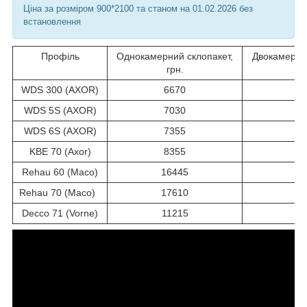
Ціна за розміром 900*2100 та станом на 01.02.2026 без
встановлення
Профіль
Однокамерний склопакет,
Двокамерний
грн.
WDS 300 (AXOR)
6670
WDS 5S (AXOR)
7030
WDS 6S (AXOR)
7355
KBE 70 (Axor)
8355
Rehau 60 (Maco)
16445
Rehau 70 (Maco)
17610
Decco 71 (Vorne)
11215