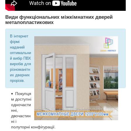
Види функціональних міжкімнатних дверей
металопластикових
В інтернет
фірмі
наданий
оптимальни
й вибір ПВХ
виробів для
різноманітн
их дверних
прорізів.
Покупця
м доступні
одночасти
нні,
двочастин
ні і
полуторні конфігурації.