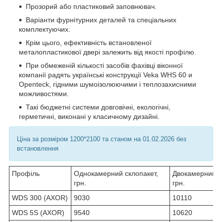
Прозорий або пластиковий заповнювач.
Варіанти фурнітурних деталей та спеціальних
комплектуючих.
Крім цього, ефективність встановленої
металопластикової двері залежить від якості профілю.
При обмеженій кількості засобів фахівці віконної
компанії радять українські конструкції Veka WHS 60 и
Openteck, гідними шумоізолюючими і теплозахисними
можливостями.
Такі бюджетні системи довговічні, екологічні,
герметичні, виконані у класичному дизайні.
Ціна за розміром 1200*2100 та станом на 01.02.2026 без
встановлення
Профіль
Однокамерний склопакет,
Двокамерний с
грн.
грн.
WDS 300 (AXOR)
9030
10110
WDS 5S (AXOR)
9540
10620