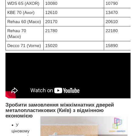
WDS 6S (AXOR)
10080
10790
KBE 70 (Axor)
12610
13470
Rehau 60 (Maco)
20170
20610
Rehau 70
21780
22180
(Maco)
Decco 71 (Vorne)
15020
15890
Зробити замовлення міжкімнатних дверей
металопластикових (Київ) з відмінною
економією
У
ціновому