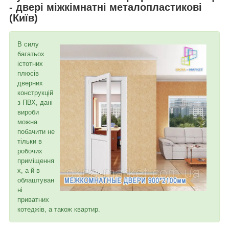
- двері міжкімнатні металопластикові
(Київ)
В силу
багатьох
істотних
плюсів
дверних
конструкцій
з ПВХ, дані
вироби
можна
побачити не
тільки в
робочих
приміщення
х, а й в
облаштуван
ні
приватних
котеджів, а також квартир.