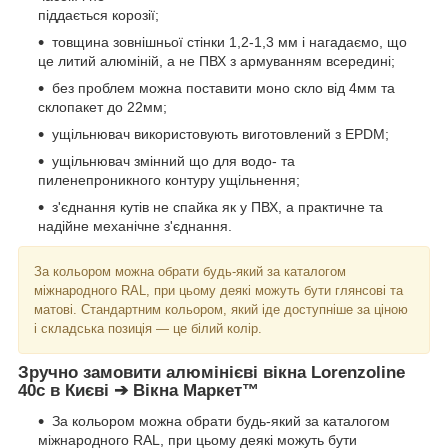
піддається корозії;
товщина зовнішньої стінки 1,2-1,3 мм і нагадаємо, що
це литий алюміній, а не ПВХ з армуванням всередині;
без проблем можна поставити моно скло від 4мм та
склопакет до 22мм;
ущільнювач використовують виготовлений з EPDM;
ущільнювач змінний що для водо- та
пиленепроникного контуру ущільнення;
з'єднання кутів не спайка як у ПВХ, а практичне та
надійне механічне з'єднання.
За кольором можна обрати будь-який за каталогом
міжнародного RAL, при цьому деякі можуть бути глянсові та
матові. Стандартним кольором, який іде доступніше за ціною
і складська позиція — це білий колір.
Зручно замовити алюмінієві вікна Lorenzoline
40c в Києві ➔ Вікна Маркет™
За кольором можна обрати будь-який за каталогом
міжнародного RAL, при цьому деякі можуть бути