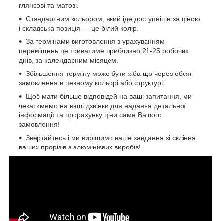
глянсові та матові.
Стандартним кольором, який іде доступніше за ціною
і складська позиція — це білий колір.
За термінами виготовлення з урахуванням
переміщень це триватиме приблизно 21-25 робочих
днів, за календарним місяцем.
Збільшення терміну може бути хіба що через обсяг
замовлення в певному кольорі або структурі.
Щоб мати більше відповідей на ваші запитання, ми
чекатимемо на ваші дзвінки для надання детальної
інформації та прорахунку ціни саме Вашого
замовлення!
Звертайтесь і ми вирішимо ваше завдання зі скління
ваших прорізів з алюмінієвих виробів!