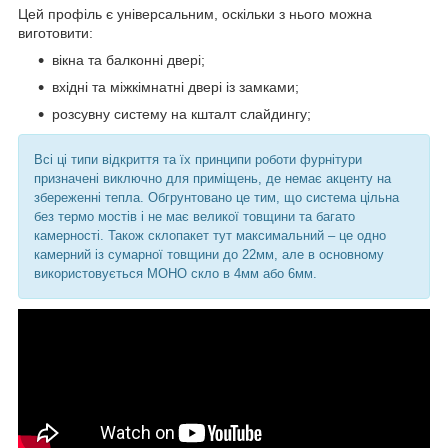
Цей профіль є універсальним, оскільки з нього можна
виготовити:
вікна та балконні двері;
вхідні та міжкімнатні двері із замками;
розсувну систему на кшталт слайдингу;
Всі ці типи відкриття та їх принципи роботи фурнітури
призначені виключно для приміщень, де немає акценту на
збереженні тепла. Обгрунтовано це тим, що система цільна
без термо мостів і не має великої товщини та багато
камерності. Також склопакет тут максимальний – це одно
камерний із сумарної товщини до 22мм, але в основному
використовується МОНО скло в 4мм або 6мм.