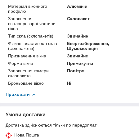
Матеріал віконного
Алюміній
профілю
Заповнення
Склопакет
світлопрозорої частини
вікна
Тип скла (склопакетів)
Звичайне
Фізичні властивості скла
Енергозбереження,
(склопакетів)
Шумоізоляція
Призначення вікна
Звичайне
Форма вікна
Прямокутна
Заповнення камери
Повітря
склопакета
Броньоване вікно
Ні
Приховати
Умови доставки
Доставка здійснюється тільки по передоплаті.
Нова Пошта