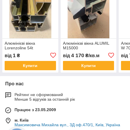
Алюмінієві вікна
Алюмінієві вікна ALUMIL
Алюм
Lorenzoline 54t
M15000
W 7
1
4 170
від
₴
від
₴/кв.м
від
Купити
Купити
Про нас
Рейтинг не сформований
Менше 5 відгуків за останній рік
Працює з 23.05.2009
м. Київ
Максимовича Михайла вул., 3Д оф.470/1, Київ, Україна