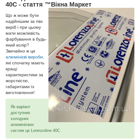
40С - стаття ™Вікна Маркет
Що ж може бути
надійнішим за пвх
виріб і при цьому
мати можливість
фарбування в будь-
який колір?
Звичайно ж це
алюмінієві вироби,
які спочатку мають
кращі
характеристики за
жорсткістю,
габаритами їх
виготовлення!
Як варіант
доступних
холодних
алюмінієвих
систем це Lorenzoline 40C.