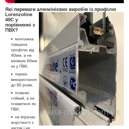
Які переваги алюмінієвих виробів із про
філю
Lorenzoline
40C у
порівнянні з
ПВХ?
монтажна
товщина
профілю від
40мм, а не
мінімум 60мм
як​​​​​​​ у ПВХ;
термін
використання
до 80 років;
пожежо
стійкий, а не
плавитися як
ПВХ;
не втрачає
жорсткості з
часом і не