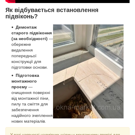
Як відбувається встановлення
підвіконь?
Демонтаж
старого підвіконня
(за необхідності)
—
обережне
видалення
попередньої
конструкції для
підготовки основи.
Підготовка
монтажного
проєму
—
очищення поверхні
від монтажної піни,
пилу та сміття для
забезпечення
надійного зчеплення
нових матеріалів.
У разі наявності надмірних щілин у монтажному прорізі для