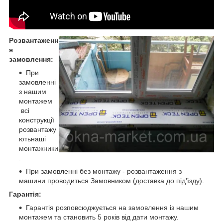
Розвантаженн
я
замовлення:
При
замовленні
з нашим
монтажем
всі
конструкції
розвантажу
ютьнаші
монтажники
.
При замовленні без монтажу - розвантаження з
машини проводиться Замовником (доставка до під'їзду).
Гарантія:
Гарантія розповсюджується на замовлення із нашим
монтажем та становить 5 років від дати монтажу.