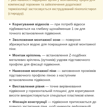
компенсації порожнин та забезпечення додаткової
термоізоляції застосовується екструдований пінополістирол
(стиродур).
Коригування відкосів
— при потребі відкоси
підбиваються на глибину щонайменше 1 см для
точного встановлення підвіконня.
Зволоження монтажної зони
— поверхня
збризкується водою для покращення адгезії монтажної
піни.
Монтаж кріплень
— встановлення Z-подібних
металевих кріплень (кутників) уздовж підставочного
профілю для фіксації підвіконня.
Нанесення монтажної піни
— заповнення проміжків
підставочного профілю піною з наступним
встановленням підвіконня.
Виставлення рівня
— точне вирівнювання
підвіконня у горизонтальній площині; для коригування
висоти використовуються спеціальні пластикові клини.
Фіксація конструкції
— підвіконня притискається до
повного застигання піни, щоб уникнути деформацій