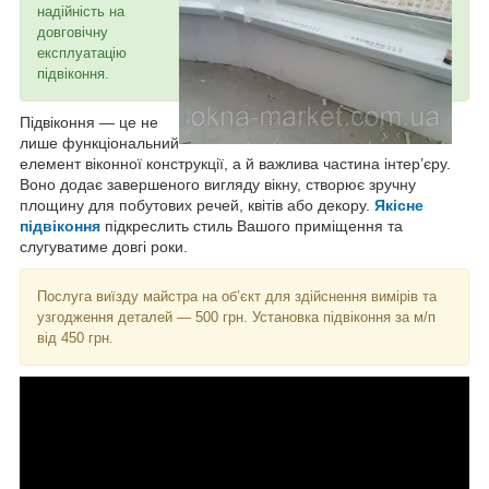
надійність на
довговічну
експлуатацію
підвіконня.
Підвіконня — це не
лише функціональний
елемент віконної конструкції, а й важлива частина інтер’єру.
Воно додає завершеного вигляду вікну, створює зручну
площину для побутових речей, квітів або декору.
Якісне
підвіконня
підкреслить стиль Вашого приміщення та
слугуватиме довгі роки.
Послуга виїзду майстра на об’єкт для здійснення вимірів та
узгодження деталей — 500 грн. Установка підвіконня за м/п
від 450 грн.