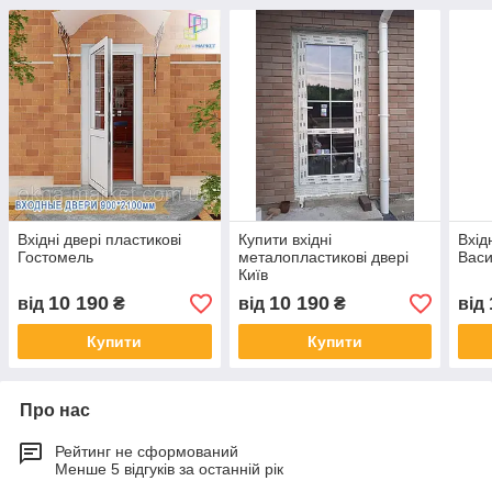
Вхідні двері пластикові
Купити вхідні
Вхід
Гостомель
металопластикові двері
Васи
Київ
10 190
10 190
від
₴
від
₴
від
Купити
Купити
Про нас
Рейтинг не сформований
Менше 5 відгуків за останній рік