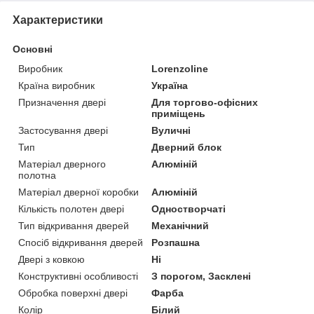
Характеристики
Основні
Виробник
Lorenzoline
Країна виробник
Україна
Призначення двері
Для торгово-офісних
приміщень
Застосування двері
Вуличні
Тип
Дверний блок
Матеріал дверного
Алюміній
полотна
Матеріал дверної коробки
Алюміній
Кількість полотен двері
Одностворчаті
Тип відкривання дверей
Механічний
Спосіб відкривання дверей
Розпашна
Двері з ковкою
Ні
Конструктивні особливості
З порогом, Засклені
Обробка поверхні двері
Фарба
Колір
Білий