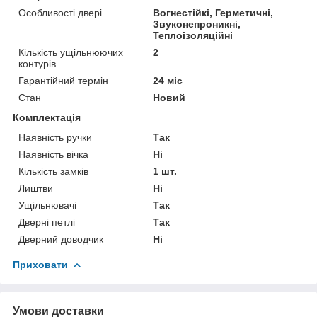
Особливості двері
Вогнестійкі, Герметичні,
Звуконепроникні,
Теплоізоляційні
Кількість ущільнюючих
2
контурів
Гарантійний термін
24 міс
Стан
Новий
Комплектація
Наявність ручки
Так
Наявність вічка
Ні
Кількість замків
1 шт.
Лиштви
Ні
Ущільнювачі
Так
Дверні петлі
Так
Дверний доводчик
Ні
Приховати
Умови доставки