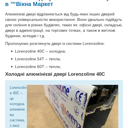
в ™Вікна Маркет
Алюмінієві двері відрізняються від будь-яких інших дверей
своєю універсальністю використання. Вони ідеально підійдуть
для скління в різних будівлях, таких як: офісні двері, складські,
двері в адміністрації, на торгових точках, а також в житлові
будинки, котеджі і т.д.
Пропонуємо розглянути двері із системи Lorenzoline:
Lorenzoline 40C – холодна;
Lorenzoline 54T – тепла;
Lorenzoline 60T – тепла;
Холодні алюмінієві двері Lorenzoline 40C
Lorenzolin
e 40C –
це
холодна
алюмініє
ва
система,
з якої