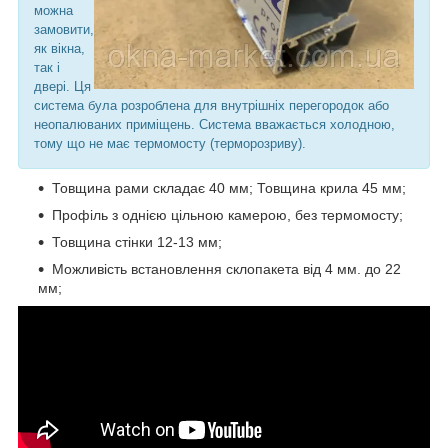
можна
замовити,
як вікна,
так і
двері. Ця
система була розроблена для внутрішніх перегородок або
неопалюваних приміщень. Система вважається холодною,
тому що не має термомосту (терморозриву).
Товщина рами складає 40 мм; Товщина крила 45 мм;
Профіль з однією цільною камерою, без термомосту;
Товщина стінки 12-13 мм;
Можливість встановлення склопакета від 4 мм. до 22
мм;