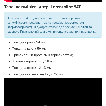
Теплі алюмінієві двері Lorenzoline 54T
Lorenzoline 54T – дана система є теплим варіантом
алюмінієвого профілю, так як профіль термомостом
(терморозривом). Підходить також для засклення вікон та
дверей. Призначений для скління опалювальних приміщень.
Товщина рами 54 мм;
Товщина крила 59 мм;
Трикамерний профіль із термомостом;
Ширина термомосту 18 мм;
Товщина стінки 12-13 мм;
Товщина скління від 17 до 24 мм;