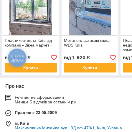
Пластикові вікна Київ від
Металопластикові вікна
Плас
компанії «Вікна маркет»
WDS Київ
недо
зам
КНОПКА
1 887
1 920
від
₴
від
₴
від
ЗВ'ЯЗКУ
Купити
Купити
Про нас
Рейтинг не сформований
Менше 5 відгуків за останній рік
Працює з 23.05.2009
м. Київ
Максимовича Михайла вул., 3Д оф.470/1, Київ, Україна