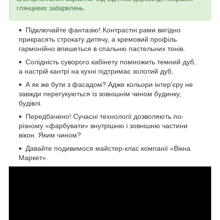
глянцевих забарвлень.
Підключайте фантазію! Контрастні рами вигідно
прикрасять строкату дитячу, а кремовий профіль
гармонійно впишеться в спальню пастельних тонів.
Солідність суворого кабінету помножить темний дуб,
а настрій кантрі на кухні підтримає золотий дуб.
А як же бути з фасадом? Адже кольори інтер'єру не
завжди перегукуються із зовнішнім чином будинку,
будівлі.
Передбачено! Сучасні технології дозволяють по-
різному «фарбувати» внутрішню і зовнішню частини
вікон. Яким чином?
Давайте подивимося майстер-клас компанії «Вікна
Маркет».