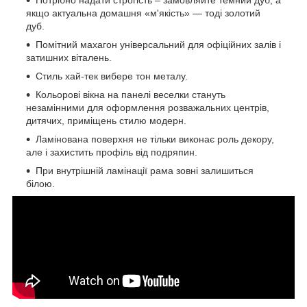
Потрібно надати строгість – замовляйте темний дуб, а
якщо актуальна домашня «м'якість» ― тоді золотий
дуб.
Помітний махагон універсальний для офіційних залів і
затишних віталень.
Стиль хай-тек вибере тон металу.
Кольорові вікна на панелі веселки стануть
незамінними для оформлення розважальних центрів,
дитячих, приміщень стилю модерн.
Ламінована поверхня не тільки виконає роль декору,
але і захистить профіль від подряпин.
При внутрішній ламінації рама зовні залишиться
білою.