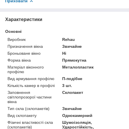
Приховати
Характеристики
Основні
Виробник
Rehau
Призначення вікна
Звичайне
Броньоване вікно
Ні
Форма вікна
Прямокутна
Матеріал віконного
Металопластик
профілю
Вид армування профілю
П-подібне
Кількість камер в профілі
3 шт.
Заповнення
Склопакет
світлопрозорої частини
вікна
Тип скла (склопакетів)
Звичайне
Вид склопакету
Однокамерний
Фізичні властивості скла
Шумоізоляція,
(склопакетів)
Ударостійкість,