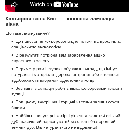
Кольорові вікна Київ ― зовнішня ламінація
вікна.
Що таке ламінування?
Це нанесення кольорової міцної плівки на профіль за
спеціальною технологією.
В результаті потрібна вам забарвлення міцно
«вростає» в основу.
Периметр рам і стулок набувають вигляд, що імітує
натуральні матеріали: дерево, антрацит або в точності
відображають вибраний однотонний колір.
Зовнішня ламінація робить вікна кольоровими тільки з
вулиці.
При цьому внутрішня і торцеві частини залишаються
білими.
Найбільш популярні колірні рішення: золотий світлий
дуб, насичений червонуватий махагон і благородний
темний дуб. Від натурального не відрізниш!