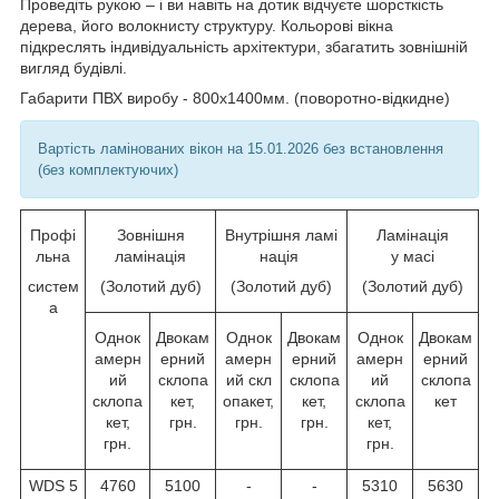
Проведіть рукою – і ви навіть на дотик відчуєте шорсткість
дерева, його волокнисту структуру. Кольорові вікна
підкреслять індивідуальність архітектури, збагатить зовнішній
вигляд будівлі.
Габарити ПВХ виробу - 800х1400мм. (поворотно-відкидне)
Вартість ламінованих вікон на 15.01.2026 без встановлення
(без комплектуючих)
Профі
Зовнішня
Внутрішня ламі
Ламінація
льна
ламінація
нація
у масі
систем
(Золотий дуб)
(Золотий дуб)
(Золотий дуб)
а
Однок
Двокам
Однок
Двокам
Однок
Двокам
амерн
ерний
амерн
ерний
амерн
ерний
ий
склопа
ий скл
склопа
ий
склопа
склопа
кет,
опакет,
кет,
склопа
кет
кет,
грн.
грн.
грн.
кет,
грн.
грн.
WDS 5
4760
5100
-
-
5310
5630