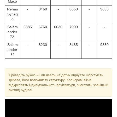
Maco
Rehau
-
8460
-
8660
-
9635
Syneg
o
Salam
6385
6760
6630
7000
-
-
ander
72
Salam
-
8230
-
8485
-
9830
ander
82
Проведіть рукою – і ви навіть на дотик відчуєте шорсткість
дерева, його волокнисту структуру. Кольорові вікна
підкреслять індивідуальність архітектури, збагатить зовнішній
вигляд будівлі.