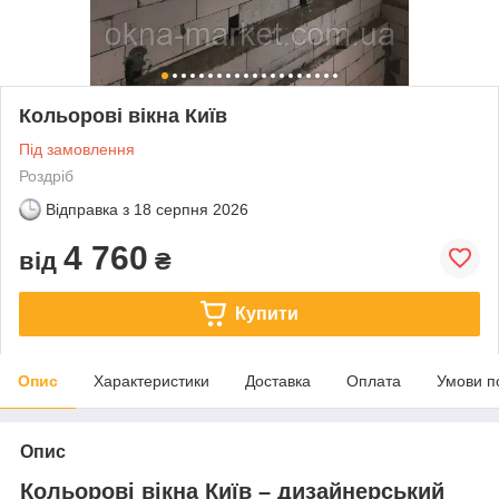
Кольорові вікна Київ
Під замовлення
Роздріб
Відправка з
18 серпня 2026
4 760
від
₴
Купити
Опис
Характеристики
Доставка
Оплата
Умови п
Опис
Кольорові вікна Київ – дизайнерський