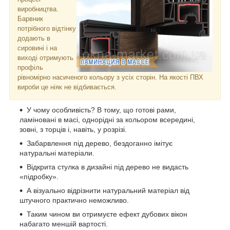
виробництва.
Барвник
потрібного відтінку
додають в
сировині і на
виході отримують
профіль
рівномірно насиченого кольору з усіх сторін. На якості ПВХ
вироби це ніяк не відбивається.
У чому особливість? В тому, що готові рами,
ламіновані в масі, однорідні за кольором всередині,
зовні, з торців і, навіть, у розрізі.
Забарвлення під дерево, бездоганно імітує
натуральні матеріали.
Відкрита стулка в дизайні під дерево не видасть
«підробку».
А візуально відрізнити натуральний матеріал від
штучного практично неможливо.
Таким чином ви отримуєте ефект дубових вікон
набагато меншій вартості.