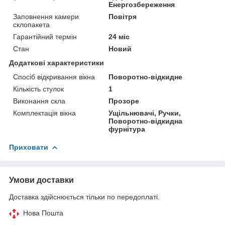
Енергозбереження
Заповнення камери
Повітря
склопакета
Гарантійний термін
24 міс
Стан
Новий
Додаткові характеристики
Спосіб відкривання вікна
Поворотно-відкидне
Кількість стулок
1
Виконання скла
Прозоре
Комплектація вікна
Ущільнювачі, Ручки,
Поворотно-відкидна
фурнітура
Приховати
Умови доставки
Доставка здійснюється тільки по передоплаті.
Нова Пошта