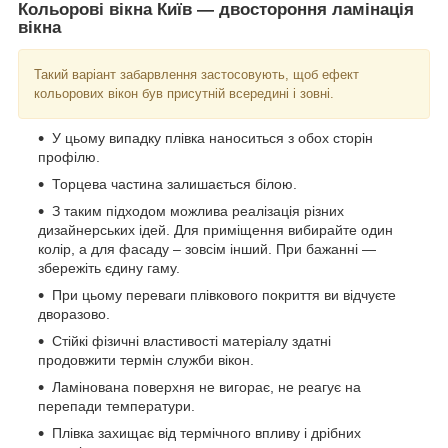
Кольорові вікна Київ ― двостороння ламінація
вікна
Такий варіант забарвлення застосовують, щоб ефект
кольорових вікон був присутній всередині і зовні.
У цьому випадку плівка наноситься з обох сторін
профілю.
Торцева частина залишається білою.
З таким підходом можлива реалізація різних
дизайнерських ідей. Для приміщення вибирайте один
колір, а для фасаду – зовсім інший. При бажанні ―
збережіть єдину гаму.
При цьому переваги плівкового покриття ви відчуєте
дворазово.
Стійкі фізичні властивості матеріалу здатні
продовжити термін служби вікон.
Ламінована поверхня не вигорає, не реагує на
перепади температури.
Плівка захищає від термічного впливу і дрібних