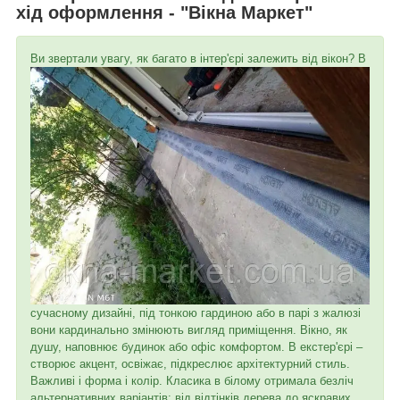
хід оформлення - "Вікна Маркет"
Ви звертали увагу, як багато в інт
ер'єрі залежить від вікон? В
сучасному дизайні, під тонкою гардиною або в парі з жалюзі
вони кардинально змінюють вигляд приміщення. Вікно, як
душу, наповнює будинок або офіс комфортом. В екстер'єрі –
створює акцент, освіжає, підкреслює архітектурний стиль.
Важливі і форма і колір. Класика в білому отримала безліч
альтернативних варіантів: від відтінків дерева до яскравих