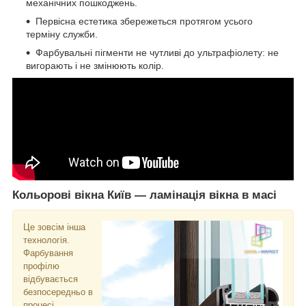
механічних пошкоджень.
Первісна естетика збережеться протягом усього
терміну служби.
Фарбувальні пігменти не чутливі до ультрафіолету: не
вигорають і не змінюють колір.
Кольорові вікна Київ ― ламінація вікна в масі
Це зовсім інша
технологія.
Фарбування
профілю
відбувається
безпосередньо в
процесі