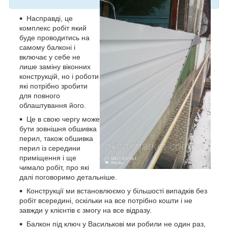
Насправді, це
комплекс робіт який
буде проводитись на
самому балконі і
включає у себе не
лише заміну віконних
конструкцій, но і роботи
які потрібно зробити
для повного
облаштування його.
Це в свою чергу може
бути зовнішня обшивка
перил, також обшивка
перил із середини
приміщення і ще
чимало робіт, про які
далі поговоримо детальніше.
Конструкції ми встановлюємо у більшості випадків без
робіт всередині, оскільки на все потрібно кошти і не
завжди у клієнтів є змогу на все відразу.
Балкон під ключ у Василькові ми робили не один раз,