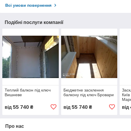
Всі умови повернення
Подібні послуги компанії
Теплий балкон під ключ
Бюджетне засклення
Заск
Вишневе
балкону під ключ Бровари
Київ
Марк
55 740
55 740
від
₴
від
₴
від
Про нас