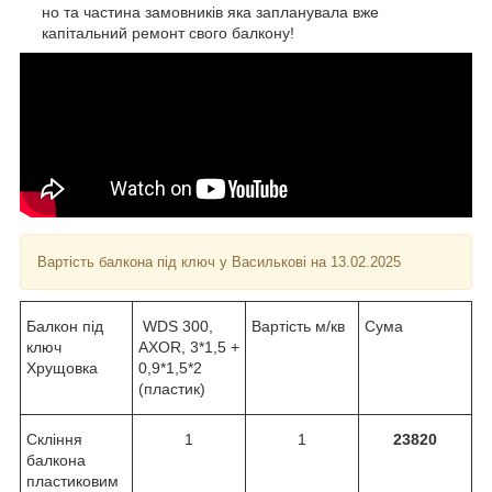
но та частина замовників яка запланувала вже
капітальний ремонт свого балкону!
Вартість балкона під ключ у Василькові на 13.02.2025
Балкон під
WDS 300,
Вартість м/кв
Сума
ключ
AXOR, 3*1,5 +
Хрущовка
0,9*1,5*2
(пластик)
Скління
1
1
23820
балкона
пластиковим