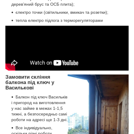
дерев’яний брус та ОСБ плита);
єлектро точки (світильники, вмикач та розетки);
тепла електро підлога з терморегуляторами
Замовити скління
балкона під ключ у
Василькові
Балкон під ключ Васильків
і пригород на виготовлення
у нас займе в межах 1-1,5
тижні, а безпосередньо самі
роботи на адресі ще 1-3 дні.
Все індивідуально,
оскільки різні роботи