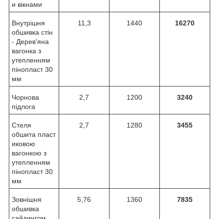
и вікнами
Внутрішня
11,3
1440
16270
обшивка стін
- Дерев'яна
вагонка з
утепленням
пінопласт 30
мм
Чорнова
2,7
1200
3240
підлога
Стеля
2,7
1280
3455
обшита пласт
иковою
вагонкою з
утепленням
пінопласт 30
мм
Зовнішня
5,76
1360
7835
обшивка
сайдингом