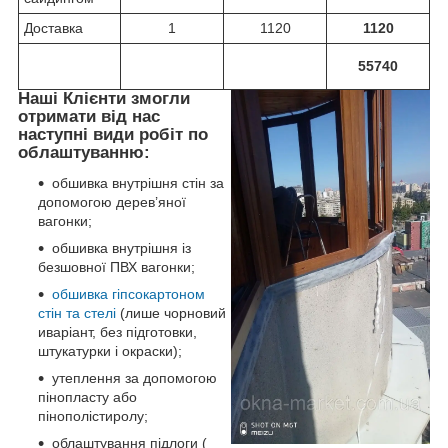
Доставка
1
1120
1120
55740
Наші Клієнти змогли
отримати від нас
наступні види робіт по
облаштуванню:
обшивка внутрішня стін за
допомогою дерев’яної
вагонки;
обшивка внутрішня із
безшовної ПВХ вагонки;
обшивка гіпсокартоном
стін та стелі
(лише чорновий
иваріант, без підготовки,
штукатурки і окраски);
утеплення за допомогою
пінопласту або
пінополістиролу;
облаштування підлоги (