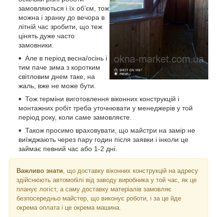
замовляються і їх об’єм, тож
можна і зранку до вечора в
літній час зробити, що теж
цінять дуже часто
замовники.
Але в період весна/осінь і
тим паче зима з коротким
світловим днем таке, на
жаль, вже не може бути.
Тож терміни виготовлення віконних конструкцій і
монтажних робіт треба уточнювати у менеджерів у той
період року, коли саме замовляєте.
Також просимо враховувати, що майстри на замір не
виїжджають через пару годин після заявки і інколи це
займає певний час або 1-2 дні.
Важливо знати
, що доставку віконних конструкцій на адресу
здійснюють автомобілі від заводу виробника у той час, як це
планує логіст, а саму доставку матеріалів замовляє
безпосередньо майстер, що виконує роботи, і за це йде
окрема оплата і це окрема машина.