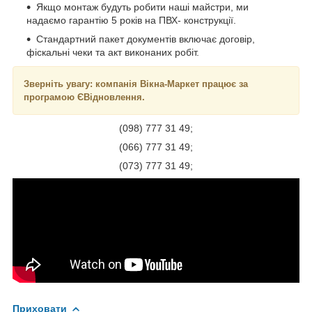
Якщо монтаж будуть робити наші майстри, ми
надаємо гарантію 5 років на ПВХ- конструкції.
Стандартний пакет документів включає договір,
фіскальні чеки та акт виконаних робіт.
Зверніть увагу: компанія Вікна-Маркет працює за
програмою ЄВідновлення.
(098) 777 31 49;
(066) 777 31 49;
(073) 777 31 49;
Приховати