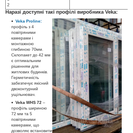
2
Наразі доступні такі профілі виробника Veka:
Veka Proline:
профіль з 4
повітряними
камерами і
монтажною
глибиною 70мм.
Склопакет до 42 мм
є оптимальним
рішенням для
житлових будинків.
Герметичність
забезпечує якісний
двоконтурний
ущільнювач.
Veka WHS 72
–
профіль шириною
72 мм та 5
повітряними
камерами, що
дозволяє встановити