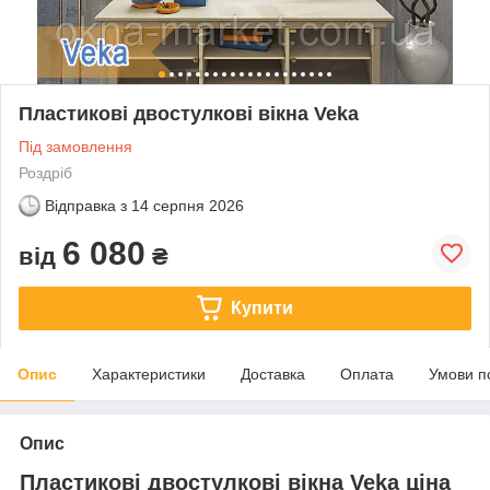
Пластикові двостулкові вікна Veka
Під замовлення
Роздріб
Відправка з
14 серпня 2026
6 080
від
₴
Купити
Опис
Характеристики
Доставка
Оплата
Умови п
Опис
Пластикові двостулкові вікна Veka ціна