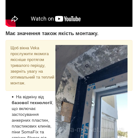
Має значення також якість монтажу.
Щоб вікна Veka
прослужити якомога
якісніше протягом
тривалого періоду,
зверніть увагу на
оптимальний та теплий
монтаж.
На відміну від
базової технології
,
що включає
застосування
анкерних пластин,
пластикових клинів,
піни SomaFix та
стрічки Alenor під