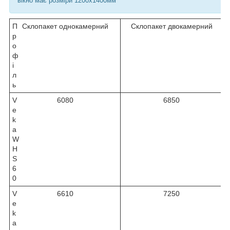
вікно має розміри 1200х1400мм
П
Склопакет однокамерний
Склопакет двокамерний
р
о
ф
і
л
ь
V
6080
6850
e
k
a
W
H
S
6
0
V
6610
7250
e
k
a