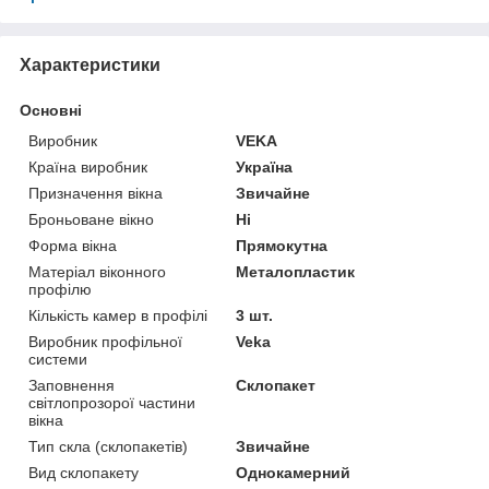
Характеристики
Основні
Виробник
VEKA
Країна виробник
Україна
Призначення вікна
Звичайне
Броньоване вікно
Ні
Форма вікна
Прямокутна
Матеріал віконного
Металопластик
профілю
Кількість камер в профілі
3 шт.
Виробник профільної
Veka
системи
Заповнення
Склопакет
світлопрозорої частини
вікна
Тип скла (склопакетів)
Звичайне
Вид склопакету
Однокамерний