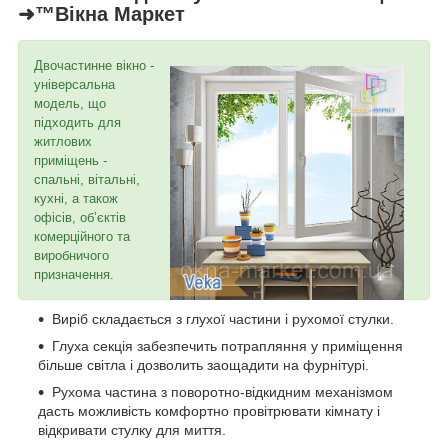
➜™Вікна Маркет
Двочастинне вікно -
універсальна
модель, що
підходить для
житлових
приміщень -
спальні, вітальні,
кухні, а також
офісів, об’єктів
комерційного та
виробничого
призначення.
Виріб складається з глухої частини і рухомої стулки.
Глуха секція забезпечить потрапляння у приміщення
більше світла і дозволить заощадити на фурнітурі.
Рухома частина з поворотно-відкидним механізмом
дасть можливість комфортно провітрювати кімнату і
відкривати стулку для миття.