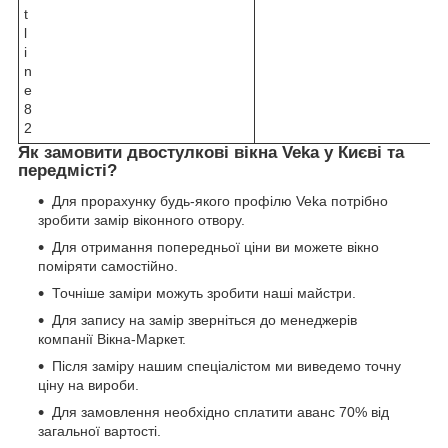
t
l
i
n
e
8
2
Як замовити двостулкові вікна Veka у Києві та
передмісті?
Для прорахунку будь-якого профілю Veka потрібно
зробити замір віконного отвору.
Для отримання попередньої ціни ви можете вікно
поміряти самостійно.
Точніше заміри можуть зробити наші майстри.
Для запису на замір зверніться до менеджерів
компанії Вікна-Маркет.
Після заміру нашим спеціалістом ми виведемо точну
ціну на вироби.
Для замовлення необхідно сплатити аванс 70% від
загальної вартості.