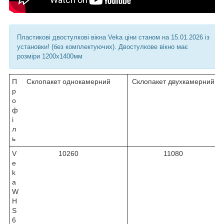
Пластикові двостулкові вікна Veka ціни станом на 15.01.2026 із
установки! (без комплектуючих). Двостулкове вікно має
розміри 1200х1400мм
П
Склопакет однокамерний
Склопакет двухкамерний
р
о
ф
і
л
ь
V
10260
11080
e
k
a
W
H
S
6