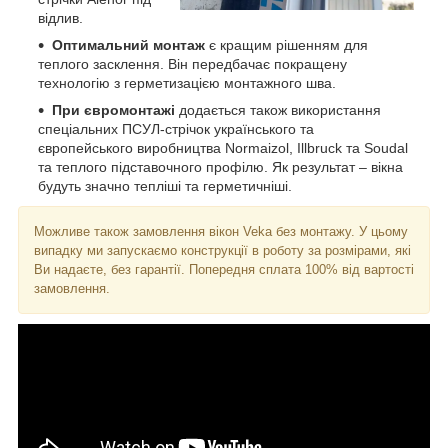
відлив.
Оптимальний монтаж
є кращим рішенням для
теплого засклення. Він передбачає покращену
технологію з герметизацією монтажного шва.
При євромонтажі
додається також використання
спеціальних ПСУЛ-стрічок українського та
європейського виробництва Normaizol, Illbruck та Soudal
та теплого підставочного профілю. Як результат – вікна
будуть значно тепліші та герметичніші.
Можливе також замовлення вікон Veka без монтажу. У цьому
випадку ми запускаємо конструкції в роботу за розмірами, які
Ви надаєте, без гарантії. Попередня сплата 100% від вартості
замовлення.