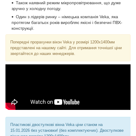
Також наявний режим мікропровітрювання, що дуже
зручно у холодну погоду.
Один з лідерів ринку – німецька компанія Veka, яка
протягом багатьох років виробляє якісні і безпечні ПВХ-
конструкції.
Попередні прорахунки вікон Veka у розмірі 1200х1400мм
представлені на нашому сайті. Для отримання точнішої ціни
звертайтеся до наших менеджерів.
Пластикові двостулкові вікна Veka ціни станом на
15.01.2026 без установки! (без комплектуючих). Двостулкове