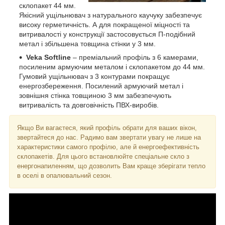
склопакет 44 мм.
Якісний ущільнювач з натурального каучуку забезпечує
високу герметичність. А для покращеної міцності та
витривалості у конструкції застосовується П-подібний
метал і збільшена товщина стінки у 3 мм.
Veka Softline
– преміальний профіль з 6 камерами,
посиленим армуючим металом і склопакетом до 44 мм.
Гумовий ущільнювач з 3 контурами покращує
енергозбереження. Посилений армуючий метал і
зовнішня стінка товщиною 3 мм забезпечують
витривалість та довговічність ПВХ-виробів.
Якщо Ви вагаєтеся, який профіль обрати для ваших вікон,
звертайтеся до нас. Радимо вам звертати увагу не лише на
характеристики самого профілю, але й енергоефективність
склопакетів. Для цього встановлюйте спеціальне скло з
енергонапиленням, що дозволить Вам краще зберігати тепло
в оселі в опалювальний сезон.