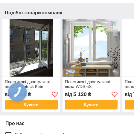
Подібні товари компанії
Пластикові двостулкові
Пластикові двостулкові
Плас
вікна Openteck Київ
вікна WDS 5S
вікн
3 102
5 120
від
₴
від
₴
від
Купити
Купити
Про нас