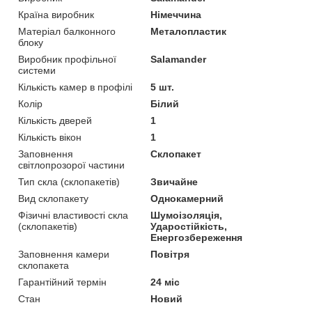
Країна виробник
Німеччина
Матеріал балконного
Металопластик
блоку
Виробник профільної
Salamander
системи
Кількість камер в профілі
5 шт.
Колір
Білий
Кількість дверей
1
Кількість вікон
1
Заповнення
Склопакет
світлопрозорої частини
Тип скла (склопакетів)
Звичайне
Вид склопакету
Однокамерний
Фізичні властивості скла
Шумоізоляція,
(склопакетів)
Ударостійкість,
Енергозбереження
Заповнення камери
Повітря
склопакета
Гарантійний термін
24 міс
Стан
Новий