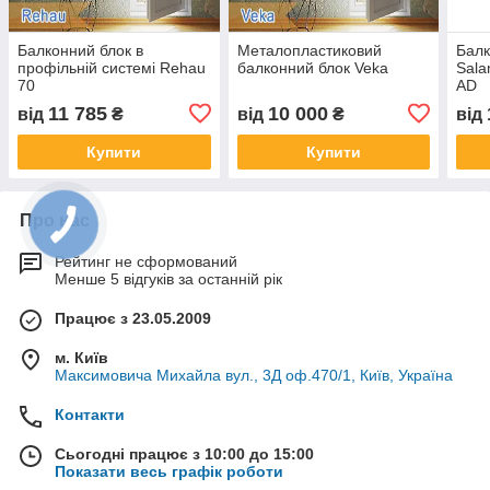
Балконний блок в
Металопластиковий
Балк
профільній системі Rehau
балконний блок Veka
Sala
70
AD
11 785
10 000
від
₴
від
₴
від
Купити
Купити
Про нас
Рейтинг не сформований
Менше 5 відгуків за останній рік
Працює з 23.05.2009
м. Київ
Максимовича Михайла вул., 3Д оф.470/1, Київ, Україна
Контакти
Сьогодні працює з 10:00 до 15:00
Показати весь графік роботи