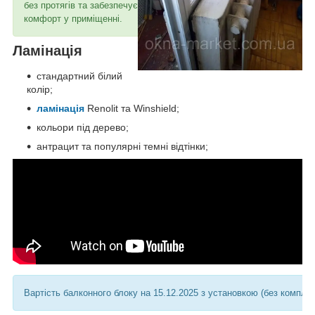
без протягів та забезпечує
комфорт у приміщенні.
Ламінація
стандартний білий
колір;
ламінація
Renolit та Winshield;
кольори під дерево;
антрацит та популярні темні відтінки;
Вартість балконного блоку на 15.12.2025 з установкою (без компле