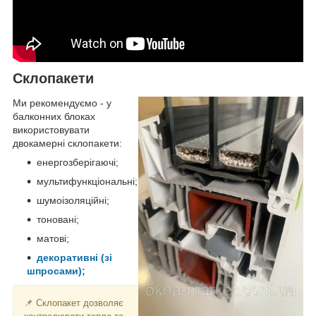
Склопакети
Ми рекомендуємо - у
балконних блоках
використовувати
двокамерні склопакети:
енергозберігаючі;
мультифункціональні;
шумоізоляційні;
тоновані;
матові;
декоративні (зі
шпросами);
📌 Склопакет дозволяє