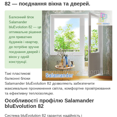
82 — поєднання вікна та дверей.
Балконний блок
Salamander
bluEvolution 82 — це
оптимальне рішення
для приватних
будинків і квартир,
де потрібне зручне
поєднання дверей і
вікон у одній
конструкції.
Такі пластикові
балконні блоки
Salamander bluEvolution 82 дозволяють забезпечити
максимальне проникнення світла, комфортне провітрювання
та ефективну теплоізоляцію.
Особливості профілю Salamander
bluEvolution 82
Система bluEvolution 82 гарантує надійність і