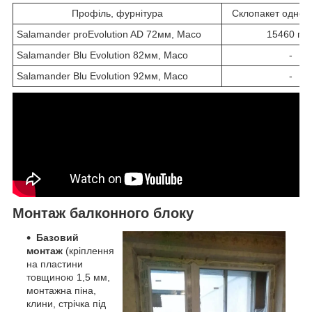
Профіль, фурнітура
Склопакет однок
Salamander proEvolution AD 72мм, Maco
15460 грн
Salamander Blu Evolution 82мм, Maco
-
Salamander Blu Evolution 92мм, Maco
-
Монтаж балконного блоку
Базовий
монтаж
(кріплення
на пластини
товщиною 1,5 мм,
монтажна піна,
клини, стрічка під