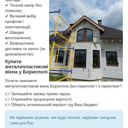
✔ Точний замір без
помилок;
✔ Великий вибір
профілів і
комплектацій;
✔ Швидке
виготовлення;
✔ Безкоштовна
доставка та занос (за
домовленістю);
Купити
металопластикові
вікна у Борисполі.
Хочете замовити
металопластикові вікна Бориспіль без переплат і з гарантією?
👉 Залишайте заявку прямо зараз;
👉 Отримайте прорахунок вартості;
👉 Оберіть оптимальний варіант під Ваш бюджет.
Ми підберемо рішення, яке буде теплим, надійним і вигідним
саме для Вас.