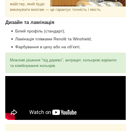
майстер, який буде
виконувати монтаж — це гарантує точність і якість.
Дизайн та ламінація
Білий профіль (стандарт);
Ламінація плівками Renolit та Winshield;
Фарбування в цеху або на об’єкті;
Можливі рішення “під дерево”, антрацит, кольорові варіанти
та комбінування кольорів.