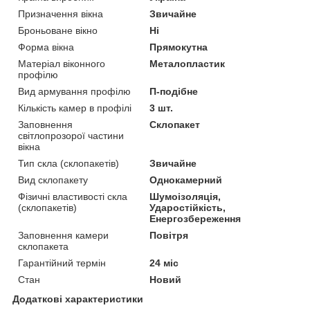
Призначення вікна
Звичайне
Броньоване вікно
Ні
Форма вікна
Прямокутна
Матеріал віконного
Металопластик
профілю
Вид армування профілю
П-подібне
Кількість камер в профілі
3 шт.
Заповнення
Склопакет
світлопрозорої частини
вікна
Тип скла (склопакетів)
Звичайне
Вид склопакету
Однокамерний
Фізичні властивості скла
Шумоізоляція,
(склопакетів)
Ударостійкість,
Енергозбереження
Заповнення камери
Повітря
склопакета
Гарантійний термін
24 міс
Стан
Новий
Додаткові характеристики