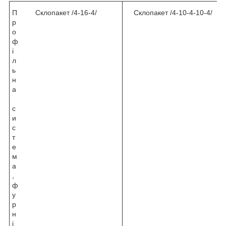
П
Склопакет /4-16-4/
Склопакет /4-10-4-10-4/
р
о
ф
і
л
ь
н
а
с
и
с
т
е
м
а
,
ф
у
р
н
і