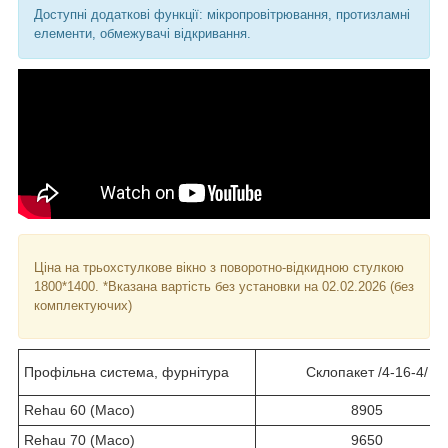
Доступні додаткові функції: мікропровітрювання, протизламні
елементи, обмежувачі відкривання.
Ціна на трьохстулкове вікно з поворотно-відкидною стулкою
1800*1400. *Вказана вартість без установки на 02.02.2026 (без
комплектуючих)
Профільна система, фурнітура
Склопакет /4-16-4/
Rehau 60 (Maco)
8905
Rehau 70 (Maco)
9650