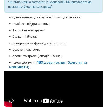
Які вікна можна замовити у Борисполі? Ми виготовляємо
практично будь-які конструкції:
одностулкові, двостулкові, тристулкові вікна;
глухі та з відкриванням;
Т-подібні конструкції;
балконні блоки;
панорамні та французькі балкони;
розсувні системи;
арочні та трапецієподібні вікна;
також доступні
ПВХ-двері (вхідні, балконні та
міжкімнатні).