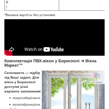
R
)
*Вказана вартість без установки
Комплектація ПВХ-вікон у Борисполі ➔ Вікна
Маркет™
Склопакети — підбір
під Ваші задачі. Для
вікон у Борисполі
доступні різні
варіанти заповнення:
енергозберігаючі;
мультифункціона
льні;