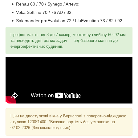
Rehau 60 / 70 / Synego / Artevo;
Veka Softline 70 / 76 AD / 82;
Salamander proEvolution 72 / bluEvolution 73 / 82 / 92.
Профілі мають від 3 до 7 камер, монтажну глибину 60–92 мм
та підходять для різних задач — від базового скління до
енергоефективних будинків.
Ціни на двостулкові вікна у Борисполі з поворотно-відкидною
стулкою 1200*1400. *Вказана вартість без установки на
02.02.2026 (без комплектуючих)