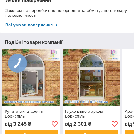
Умови повернення
Законом не передбачено повернення та обмін даного товару
належної якості
Всі умови повернення
Подібні товари компанії
Купити вікна арочні
Глухе вікно з аркою
Ароч
Бориспіль
Бориспіль
Бори
3 245
2 301
від
₴
від
₴
від