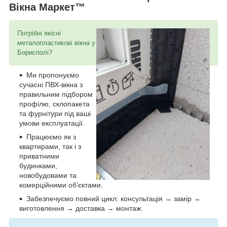
Вікна Маркет™
Потрібні якісні
металопластикові вікна у
Борисполі?
Ми пропонуємо
сучасні ПВХ-вікна з
правильним підбором
профілю, склопакета
та фурнітури під ваші
умови експлуатації.
Працюємо як з
квартирами, так і з
приватними
будинками,
новобудовами та
комерційними об’єктами.
Забезпечуємо повний цикл: консультація → замір →
виготовлення → доставка → монтаж.