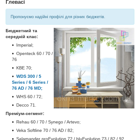
Глевасі
Пропонуємо надійні профілі для різних бюджетів.
Бюджетний та
середній клас:
Imperial;
Openteck 60 / 70 /
76
KBE 70;
WDS 300 / 5
Series / 6 Series /
76 AD / 76 MD;
WHS 60 / 72;
Decco 71.
Преміум-сегмент:
Rehau 60 / 70 / Synego / Artevo;
Veka Softline 70 / 76 AD / 82;
Salamander proEvolution 72 / bluEvolution 73 / 82 / 92