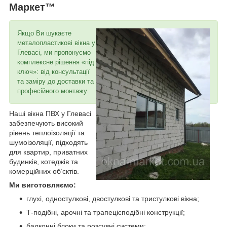
Маркет™
Якщо Ви шукаєте
металопластикові вікна у
Глевасі, ми пропонуємо
комплексне рішення «під
ключ»: від консультації
та заміру до доставки та
професійного монтажу.
Наші вікна ПВХ у Глевасі
забезпечують високий
рівень теплоізоляції та
шумоізоляції, підходять
для квартир, приватних
будинків, котеджів та
комерційних об’єктів.
Ми виготовляємо:
глухі, одностулкові, двостулкові та тристулкові вікна;
Т-подібні, арочні та трапецієподібні конструкції;
балконні блоки та розсувні системи;