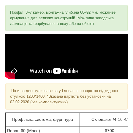
Профілі 3–7 камер, монтажна глибина 60–92 мм, можливе
армування для великих конструкцій. Можлива заводська
ламінація та фарбування в цеху або на об’єкті.
Ціни на двостулкові вікна у Глевасі з поворотно-відкидною
стулкою 1200*1400. *Вказана вартість без установки на
02.02.2026 (без комплектуючих)
Профільна система, фурнітура
Склопакет /4-16-4/
Rehau 60 (Maco)
6700