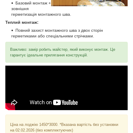
Базовий монтаж +
зовнішня
герметизація монтажного шва.
Теплий монтаж:
Повний захист монтажного шва з двох сторін
герметиками або спеціальними стрічками.
Важливо: замір робить майстер, який виконує монтаж. Це
гарантує ідеальне прилягання конструкцій.
Ціна на лоджію 1450*3000. *Вказана вартість без установки
на 02.02.2026 (без комплектуючих)