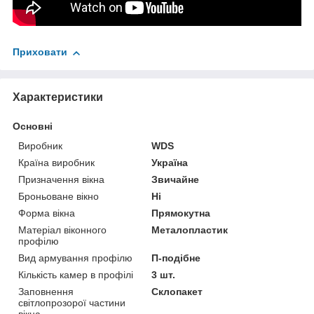
Приховати
Характеристики
Основні
Виробник
WDS
Країна виробник
Україна
Призначення вікна
Звичайне
Броньоване вікно
Ні
Форма вікна
Прямокутна
Матеріал віконного
Металопластик
профілю
Вид армування профілю
П-подібне
Кількість камер в профілі
3 шт.
Заповнення
Склопакет
світлопрозорої частини