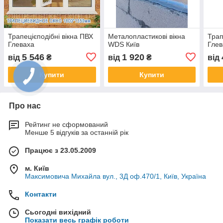
Трапецієподібні вікна ПВХ
Металопластикові вікна
Трап
Глеваха
WDS Київ
Глев
5 546
1 920
від
₴
від
₴
від
Купити
Купити
Про нас
Рейтинг не сформований
Менше 5 відгуків за останній рік
Працює з 23.05.2009
м. Київ
Максимовича Михайла вул., 3Д оф.470/1, Київ, Україна
Контакти
Сьогодні вихідний
Показати весь графік роботи