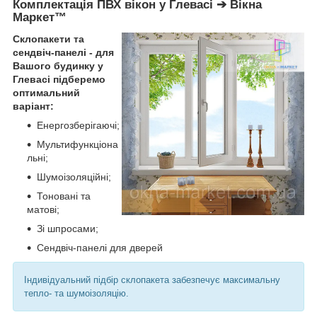
Комплектація ПВХ вікон у Глевасі ➔ Вікна
Маркет™
Склопакети та
сендвіч-панелі - для
Вашого будинку у
Глевасі
підберемо
оптимальний
варіант:
Енергозберігаючі;
Мультифункціона
льні;
Шумоізоляційні;
Тоновані та
матові;
Зі шпросами;
Сендвіч-панелі для дверей
Індивідуальний підбір склопакета забезпечує максимальну
тепло- та шумоізоляцію.