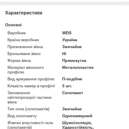
Характеристики
Основні
Виробник
WDS
Країна виробник
Україна
Призначення вікна
Звичайне
Броньоване вікно
Ні
Форма вікна
Прямокутна
Матеріал віконного
Металопластик
профілю
Вид армування профілю
П-подібне
Кількість камер в профілі
3 шт.
Заповнення
Склопакет
світлопрозорої частини
вікна
Тип скла (склопакетів)
Звичайне
Вид склопакету
Однокамерний
Фізичні властивості скла
Шумоізоляція,
(склопакетів)
Ударостійкість,