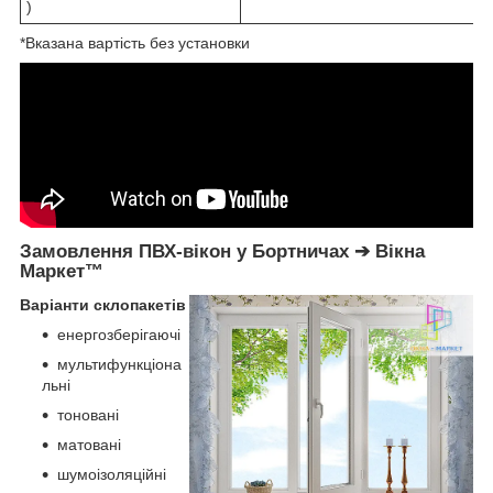
)
*Вказана вартість без установки
Замовлення ПВХ-вікон у Бортничах ➔ Вікна
Маркет™
Варіанти склопакетів
енергозберігаючі
мультифункціона
льні
тоновані
матовані
шумоізоляційні