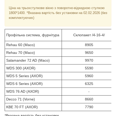
Ціна на трьохстулкове вікно з поворотно-відкидною стулкою
1800*1400. *Вказана вартість без установки на 02.02.2026 (без
комплектуючих)
Профільна система, фурнітура
Склопакет /4-16-4/
Rehau 60 (Maco)
8905
Rehau 70 (Maco)
9650
Salamander 72 AD (Maco)
9970
WDS 300 (AXOR)
5590
WDS 5 Series (AXOR)
5960
WDS 6 Series (AXOR)
6325
WDS 76 AD (AXOR)
-
Decco 71 (Vorne)
8660
KBE 70 FT (AXOR)
7790
*Вказана вартість без установки