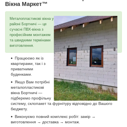
Вікна Маркет™
Металопластикові вікна у
районі Бортничі — це
сучасні ПВХ-вікна з
професійним монтажем
та швидкими термінами
виготовлення.
Працюємо як із
квартирами, так і з
приватними
будинками.
Якщо Вам потрібні
металопластикові
вікна Бортничі —
підберемо профільну
систему, склопакет та фурнітуру відповідно до Вашого
бюджету.
Виконуємо повний комплекс робіт: замір →
виготовлення → доставка → монтаж.