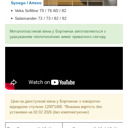
Synego / Artevo
Veka Softline 70 / 76 AD / 82
Salamander 72 / 73 / 82 / 92
Металопластикові вікна у Бортничах виготовляються з
урахуванням теплотехнічних вимог приватного сектору.
Ціни на двостулкові вікна у Бортничах з поворотно-
відкидною стулкою 1200*1400. *Вказана вартість без
установки на 02.02.2026 (без комплектуючих)