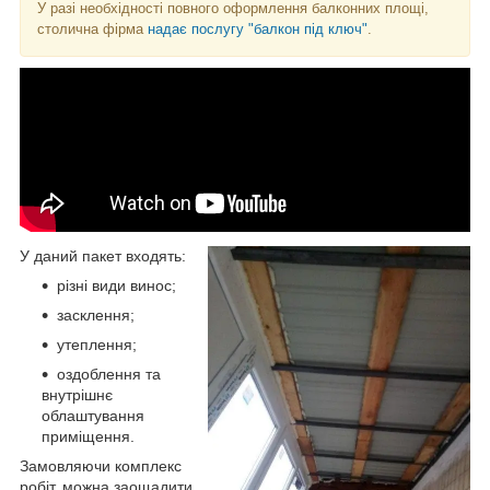
У разі необхідності повного оформлення балконних площі,
столична фірма
надає послугу "балкон під ключ"
.
У даний пакет входять:
різні види винос;
засклення;
утеплення;
оздоблення та
внутрішнє
облаштування
приміщення.
Замовляючи комплекс
робіт, можна заощадити