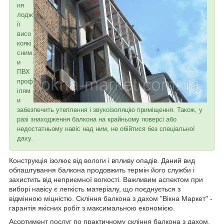
ня
лодж
ії
висо
коякі
сним
и
ПВХ
проф
ілям
и
забезпечить утеплення і звукоізоляцію приміщення. Також, у
разі знаходження балкона на крайньому поверсі або
недостатньому навіс над ним, не обійтися без спеціальної
даху.
Конструкція ізолює від вологи і впливу опадів. Даний вид
облаштування балкона продовжить термін його служби і
захистить від неприємної вогкості. Важливим аспектом при
виборі навісу є легкість матеріалу, що поєднується з
відмінною міцністю. Скління балкона з дахом "Вікна Маркет" -
гарантія якісних робіт з максимальною економією.
Асортимент послуг по практичному скління балкона з дахом.