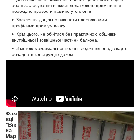
або її застосування в якості додаткового приміщення,
необхідно провести надійне утеплення.
Засклення доцільно виконати пластиковими
профілями преміум класу.
Крім цього, не обійтися без практичною обшивки
внутрішньої і зовнішньої частини балкона.
З метою максимальної ізоляції лоджії від опадів варто
обладнати конструкцію дахом.
Фахі
вці
"Вік
на
Мар