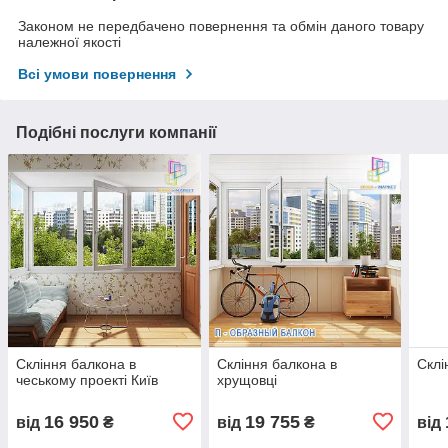
Законом не передбачено повернення та обмін даного товару
належної якості
Всі умови повернення
Подібні послуги компанії
Скління балкона в
Скління балкона в
Склі
чеському проекті Київ
хрущовці
16 950
19 755
від
₴
від
₴
від