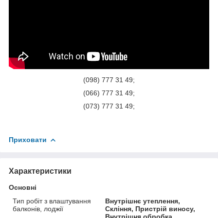
(098) 777 31 49;
(066) 777 31 49;
(073) 777 31 49;
Приховати
Характеристики
Основні
Тип робіт з влаштування
Внутрішнє утеплення,
балконів, лоджії
Скління, Пристрій виносу,
Внутрішня обробка