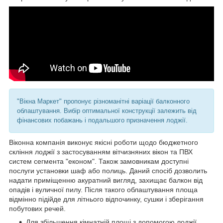
"Вікна Маркет" пропонує різноманітні варіації балконного
облаштування. Вибір оптимальної конструкції залежить від
фінансових побажань і подальшого призначення лоджії.
Віконна компанія виконує якісні роботи щодо бюджетного
скління лоджії з застосуванням вітчизняних вікон та ПВХ
систем сегмента "економ". Також замовникам доступні
послуги установки шаф або полиць. Даний спосіб дозволить
надати приміщенню акуратний вигляд, захищає балкон від
опадів і вуличної пилу. Після такого облаштування площа
відмінно підійде для літнього відпочинку, сушки і зберігання
побутових речей.
Для збільшення кімнатній площі з допомогою лоджії