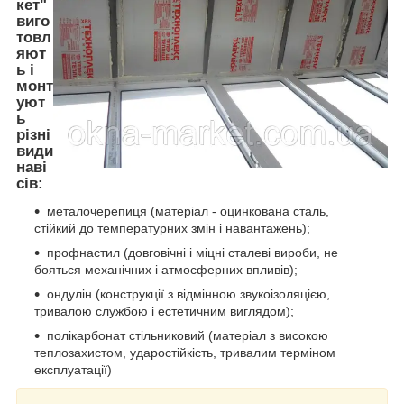
кет"
виго
товл
яют
ь і
монт
уют
ь
різні
види
наві
сів:
металочерепиця (матеріал - оцинкована сталь,
стійкий до температурних змін і навантажень);
профнастил (довговічні і міцні сталеві вироби, не
бояться механічних і атмосферних впливів);
ондулін (конструкції з відмінною звукоізоляцією,
тривалою службою і естетичним виглядом);
полікарбонат стільниковий (матеріал з високою
теплозахистом, ударостійкість, тривалим терміном
експлуатації)