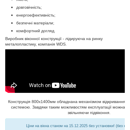
довговічність;
енергоефективність;
безпечні матеріали;
комфортний догляд.
Виробник віконної конструкції - лідируюча на ринку
металопластику, компанія WDS.
Конструкція 800х1400мм обладнана механізмом відкривання з п
системою. Завдяки таким можливостям експлуатації можна зр
звільняючи підвіконня.
Ціни на вікна станом на 15.12.2025 без установки! (без к