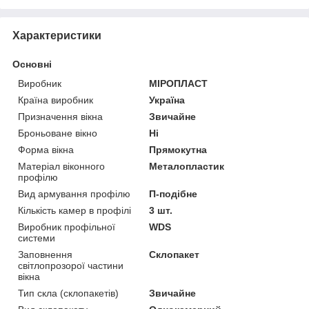
Характеристики
Основні
Виробник
МІРОПЛАСТ
Країна виробник
Україна
Призначення вікна
Звичайне
Броньоване вікно
Ні
Форма вікна
Прямокутна
Матеріал віконного
Металопластик
профілю
Вид армування профілю
П-подібне
Кількість камер в профілі
3 шт.
Виробник профільної
WDS
системи
Заповнення
Склопакет
світлопрозорої частини
вікна
Тип скла (склопакетів)
Звичайне