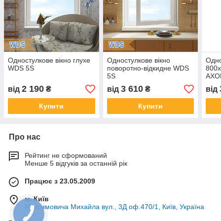
Одностулкове вікно глухе
Одностулкове вікно
Одно
WDS 5S
поворотно-відкидне WDS
800
5S
AXOR
2 190
3 610
від
₴
від
₴
від
Купити
Купити
Про нас
Рейтинг не сформований
Менше 5 відгуків за останній рік
Працює з 23.05.2009
м. Київ
Максимовича Михайла вул., 3Д оф.470/1, Київ, Україна