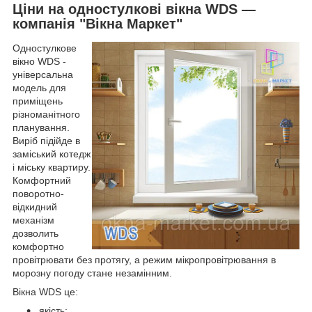
Ціни на одностулкові вікна WDS ―
компанія "Вікна Маркет"
Одностулкове
вікно WDS -
універсальна
модель для
приміщень
різноманітного
планування.
Виріб підійде в
заміський котедж
і міську квартиру.
Комфортний
поворотно-
відкидний
механізм
дозволить
комфортно
провітрювати без протягу, а режим мікропровітрювання в
морозну погоду стане незамінним.
Вікна WDS це:
якість;