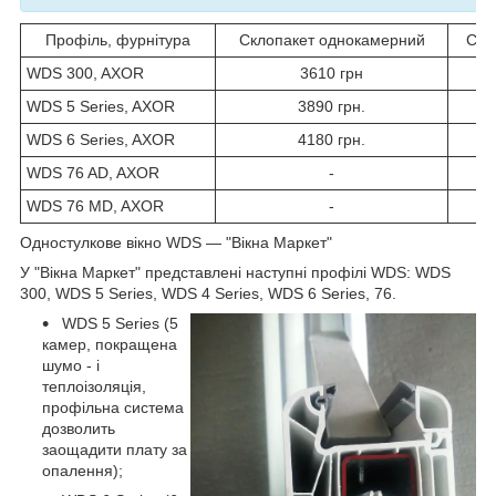
Профіль, фурнітура
Склопакет однокамерний
Скл
WDS 300, AXOR
3610 грн
WDS 5 Series, AXOR
3890 грн.
WDS 6 Series, AXOR
4180 грн.
WDS 76 AD, AXOR
-
WDS 76 MD, AXOR
-
Одностулкове вікно WDS ― "Вікна Маркет"
У "Вікна Маркет" представлені наступні профілі WDS: WDS
300, WDS 5 Series, WDS 4 Series, WDS 6 Series, 76.
WDS 5 Series (5
камер, покращена
шумо - і
теплоізоляція,
профільна система
дозволить
заощадити плату за
опалення);