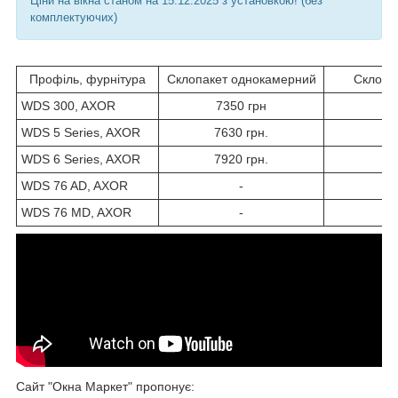
Ціни на вікна станом на 15.12.2025 з установкою! (без
комплектуючих)
Профіль, фурнітура
Склопакет однокамерний
Склопа
WDS 300, AXOR
7350 грн
WDS 5 Series, AXOR
7630 грн.
WDS 6 Series, AXOR
7920 грн.
WDS 76 AD, AXOR
-
WDS 76 MD, AXOR
-
Сайт "Окна Маркет" пропонує: